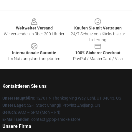
Footer
Weltweiter Versand
Kaufen Sie mit Vertrauen
Wir versenden in über 200 Länder
24/7 Schutz von Klicks bis zur
Lieferung
Internationale Garantie
100% Sicherer Checkout
Im Nutzungsland angeboten
PayPal / MasterCard / Visa
Kontaktieren Sie uns
Unser Hauptbüro
: 12701 N Thanksgiving Way, Lehi, UT 84043, US
Unser Lager
: 52-1 Stadt Changji, Provinz Zhejiang, CN
Geruch
: 9AM – 5PM (Mon – Fri)
E-Mail senden
: contact@pop-smoke.store
Unsere Firma