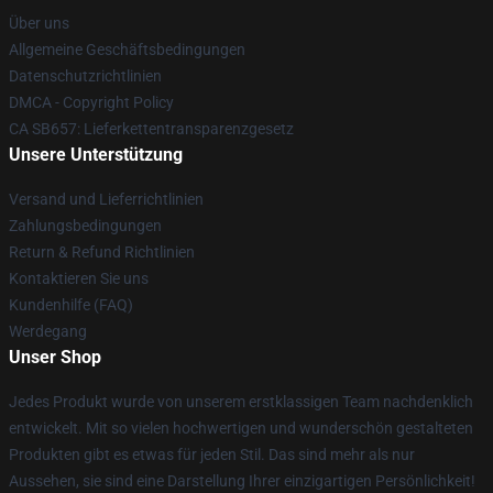
Über uns
Allgemeine Geschäftsbedingungen
Datenschutzrichtlinien
DMCA - Copyright Policy
CA SB657: Lieferkettentransparenzgesetz
Unsere Unterstützung
Versand und Lieferrichtlinien
Zahlungsbedingungen
Return & Refund Richtlinien
Kontaktieren Sie uns
Kundenhilfe (FAQ)
Werdegang
Unser Shop
Jedes Produkt wurde von unserem erstklassigen Team nachdenklich
entwickelt. Mit so vielen hochwertigen und wunderschön gestalteten
Produkten gibt es etwas für jeden Stil. Das sind mehr als nur
Aussehen, sie sind eine Darstellung Ihrer einzigartigen Persönlichkeit!