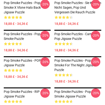
Pop Smoke Puzzles - Pop
Pop Smoke Puzzles - Sie Können
-20%
-20%
Smoke X Vlone Halo Back
Nicht Sagen, Pop Und
Jigsaw Puzzle
Vergessen Die Rauch Puzzle
18,88 £ - 34,36 £
18,88 £ - 34,36 £
Pop Smoke Puzzles - Pop
Pop Smoke Puzzles - Cartoon
-20%
-20%
Smoke Puzzle
Pop Jigsaw Puzzle
18,88 £ - 34,36 £
18,88 £ - 34,36 £
Pop Smoke Puzzles - POP TV
Pop Smoke Puzzles - Pop
-20%
-20%
Jigsaw Puzzle
Smoke For The Night Jigsaw
Puzzle
18,88 £ - 34,36 £
18,88 £ - 34,36 £
Pop Smoke Puzzles - RIP
Pop Smoke Puzzles - Pop
-20%
-20%
Jigsaw Puzzle
Smoke Jigsaw Puzzle