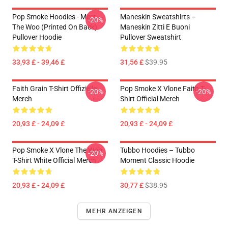
Pop Smoke Hoodies - Meet
Maneskin Sweatshirts –
-20%
The Woo (printed On Back)
Maneskin Zitti E Buoni
Pullover Hoodie
Pullover Sweatshirt
33,93 £ - 39,46 £
31,56 £
$39.95
Faith Grain T-Shirt Offizielle
Pop Smoke X Vlone Faith T-
-20%
-20%
Merch
Shirt Official Merch
20,93 £ - 24,09 £
20,93 £ - 24,09 £
Pop Smoke X Vlone The Woo
Tubbo Hoodies – Tubbo
-20%
T-Shirt White Official Merch
Moment Classic Hoodie
20,93 £ - 24,09 £
30,77 £
$38.95
MEHR ANZEIGEN