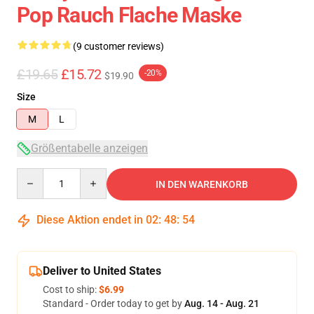
Pop Rauch Flache Maske
(9 customer reviews)
£19.65
£15.72
-20%
$19.90
Size
M
L
Größentabelle anzeigen
Quantity
IN DEN WARENKORB
Diese Aktion endet in
02
:
48
:
53
Deliver to United States
Cost to ship:
$6.99
Standard - Order today to get by
Aug. 14 - Aug. 21