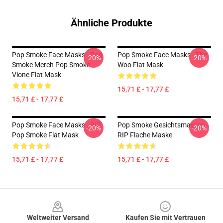
Ähnliche Produkte
Pop Smoke Face Masks - Pop
Pop Smoke Face Masks - The
-20%
-20%
Smoke Merch Pop Smoke
Woo Flat Mask
Vlone Flat Mask
15,71 £ - 17,77 £
15,71 £ - 17,77 £
Pop Smoke Face Masks - RIP
Pop Smoke Gesichtsmasken -
-20%
-20%
Pop Smoke Flat Mask
RIP Flache Maske
15,71 £ - 17,77 £
15,71 £ - 17,77 £
Footer
Weltweiter Versand
Kaufen Sie mit Vertrauen