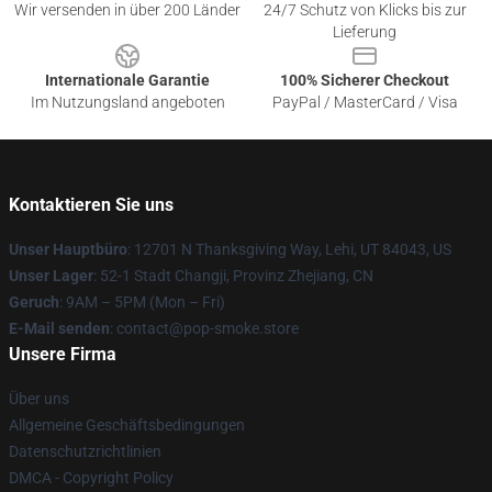
Wir versenden in über 200 Länder
24/7 Schutz von Klicks bis zur
Lieferung
Internationale Garantie
100% Sicherer Checkout
Im Nutzungsland angeboten
PayPal / MasterCard / Visa
Kontaktieren Sie uns
Unser Hauptbüro
: 12701 N Thanksgiving Way, Lehi, UT 84043, US
Unser Lager
: 52-1 Stadt Changji, Provinz Zhejiang, CN
Geruch
: 9AM – 5PM (Mon – Fri)
E-Mail senden
: contact@pop-smoke.store
Unsere Firma
Über uns
Allgemeine Geschäftsbedingungen
Datenschutzrichtlinien
DMCA - Copyright Policy