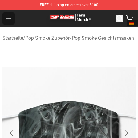
FREE
shipping on orders over $100
Pop Smoke Store - Official Pop Smoke Merchandise Sho
Open menu
Startseite
/
Pop Smoke Zubehör
/
Pop Smoke Gesichtsmasken