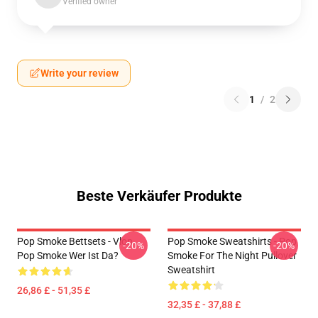
Verified owner
Write your review
1
/
2
Beste Verkäufer Produkte
Pop Smoke Bettsets - Vlon
Pop Smoke Sweatshirts - Pop
-20%
-20%
Pop Smoke Wer Ist Da?
Smoke For The Night Pullover
Sweatshirt
26,86 £ - 51,35 £
32,35 £ - 37,88 £