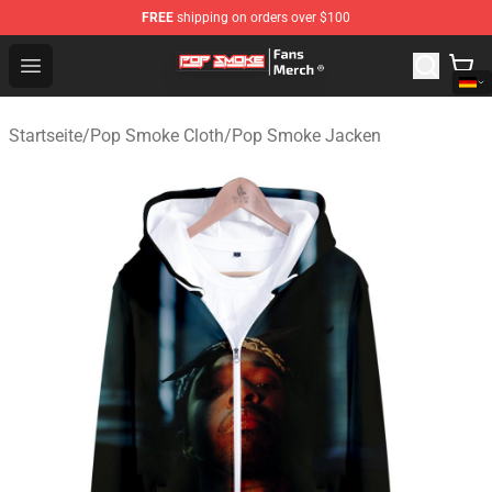
FREE
shipping on orders over $100
Pop Smoke Store - Official Pop Smoke Merchandise Sho
Open menu
Startseite
/
Pop Smoke Cloth
/
Pop Smoke Jacken