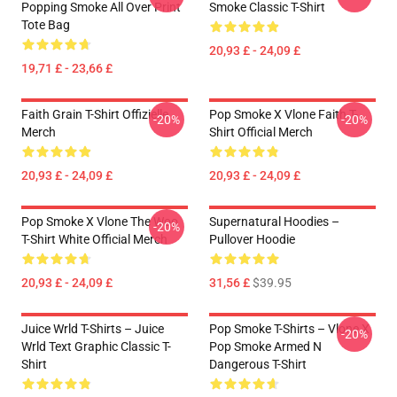
Popping Smoke All Over Print
Smoke Classic T-Shirt
Tote Bag
20,93 £ - 24,09 £
19,71 £ - 23,66 £
Faith Grain T-Shirt Offizielle
Pop Smoke X Vlone Faith T-
-20%
-20%
Merch
Shirt Official Merch
20,93 £ - 24,09 £
20,93 £ - 24,09 £
Pop Smoke X Vlone The Woo
Supernatural Hoodies –
-20%
T-Shirt White Official Merch
Pullover Hoodie
20,93 £ - 24,09 £
31,56 £
$39.95
Juice Wrld T-Shirts – Juice
Pop Smoke T-Shirts – Vlone X
-20%
Wrld Text Graphic Classic T-
Pop Smoke Armed N
Shirt
Dangerous T-Shirt