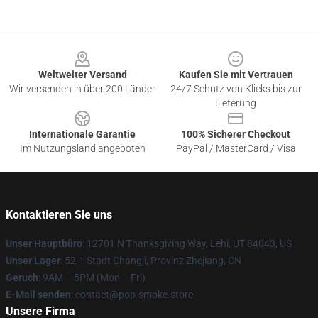
Footer
Weltweiter Versand
Kaufen Sie mit Vertrauen
Wir versenden in über 200 Länder
24/7 Schutz von Klicks bis zur
Lieferung
Internationale Garantie
100% Sicherer Checkout
Im Nutzungsland angeboten
PayPal / MasterCard / Visa
Kontaktieren Sie uns
Unser Hauptbüro
: 12701 N Thanksgiving Way, Lehi, UT 84043, US
Unser Lager
: 52-1 Stadt Changji, Provinz Zhejiang, CN
Geruch
: 9AM – 5PM (Mon – Fri)
E-Mail senden
: contact@pop-smoke.store
Unsere Firma