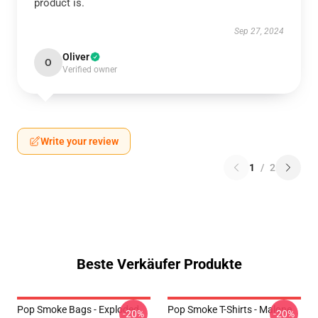
product is.
Sep 27, 2024
Oliver
O
Verified owner
Write your review
1
/
2
Beste Verkäufer Produkte
Pop Smoke Bags - Exploded
Pop Smoke T-Shirts - Malone
-20%
-20%