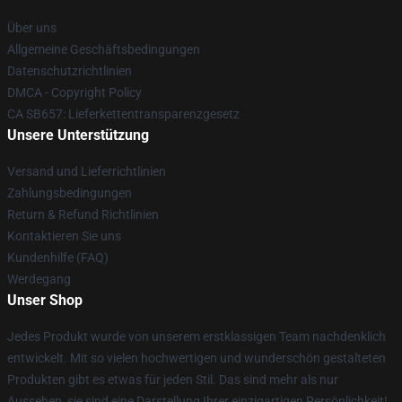
Über uns
Allgemeine Geschäftsbedingungen
Datenschutzrichtlinien
DMCA - Copyright Policy
CA SB657: Lieferkettentransparenzgesetz
Unsere Unterstützung
Versand und Lieferrichtlinien
Zahlungsbedingungen
Return & Refund Richtlinien
Kontaktieren Sie uns
Kundenhilfe (FAQ)
Werdegang
Unser Shop
Jedes Produkt wurde von unserem erstklassigen Team nachdenklich
entwickelt. Mit so vielen hochwertigen und wunderschön gestalteten
Produkten gibt es etwas für jeden Stil. Das sind mehr als nur
Aussehen, sie sind eine Darstellung Ihrer einzigartigen Persönlichkeit!