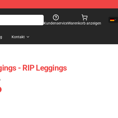
Kundenservice
Warenkorb anzeigen
og
Kontakt
ings - RIP Leggings
)