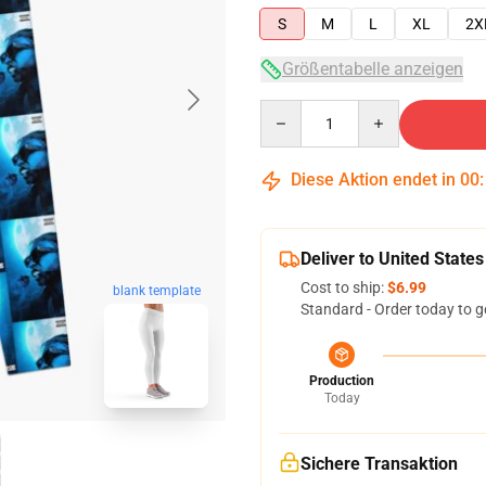
S
M
L
XL
2X
Größentabelle anzeigen
Quantity
Diese Aktion endet in
00
Deliver to United States
Cost to ship:
$6.99
blank template
Standard - Order today to g
Production
Today
Sichere Transaktion