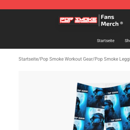
Pop Smoke Store - Official Pop Smoke Merchandise S
Startseite
Sh
Startseite
/
Pop Smoke Workout Gear
/
Pop Smoke Legg