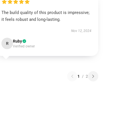
The build quality of this product is impressive;
it feels robust and long-lasting.
Nov 12, 2024
Ruby
R
Verified owner
1
/
2