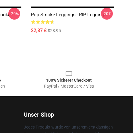
-20%
-20%
Smoke
Pop Smoke Leggings - RIP Leggings
s
22,87 £
$28.95
e
100% Sicherer Checkout
ten
PayPal / MasterCard / Visa
Unser Shop
Jedes Produkt wurde von unserem erstklassigen