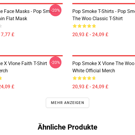
-20%
e Face Masks - Pop Smoke
Pop Smoke T-Shirts - Pop S
ain Flat Mask
The Woo Classic T-Shirt
17,77 £
20,93 £ - 24,09 £
-20%
 X Vlone Faith T-Shirt
Pop Smoke X Vlone The Woo 
erch
White Official Merch
24,09 £
20,93 £ - 24,09 £
MEHR ANZEIGEN
Ähnliche Produkte