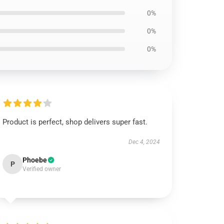
0%
0%
0%
Product is perfect, shop delivers super fast.
Dec 4, 2024
Phoebe
P
Verified owner