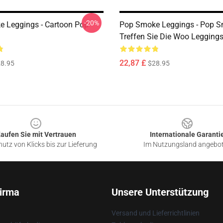
-20%
 Leggings - Cartoon Pop
Pop Smoke Leggings - Pop 
Treffen Sie Die Woo Legging
22,87 £
8.95
$28.95
aufen Sie mit Vertrauen
Internationale Garanti
utz von Klicks bis zur Lieferung
Im Nutzungsland angebo
irma
Unsere Unterstützung
Versand und Lieferrichtlinien