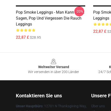
-20%
Pop Smoke Leggings - Man Kann Nicht
Pop Smoke
Sagen, Pop Und Vergessen Die Rauch
Leggings
Leggings
22,87 £
$2
22,87 £
$28.95
Footer
Weltweiter Versand
K
Wir versenden in über 200 Länder
24/7 Sch
Kontaktieren Sie uns
Unsere F
Unser Hauptbüro
: 12701 N Thanksgiving Way,
Über uns