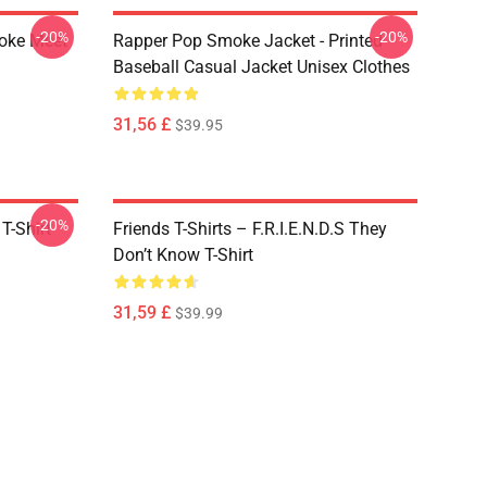
-20%
-20%
moke Meet
Rapper Pop Smoke Jacket - Printed
Baseball Casual Jacket Unisex Clothes
31,56 £
$39.95
-20%
T-Shirt
Friends T-Shirts – F.R.I.E.N.D.S They
Don’t Know T-Shirt
31,59 £
$39.99