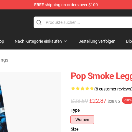
FREE
shipping on orders over $100
hop
op
Nach Kategorie einkaufen
Bestellung verfolgen
Bl
ings
Pop Smoke Legg
(8 customer reviews
£28.59
£22.87
-20%
$28.95
Type
Women
Size