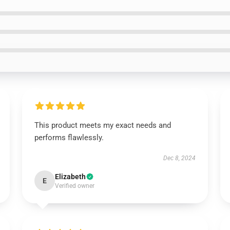
This product meets my exact needs and
performs flawlessly.
Dec 8, 2024
Elizabeth
E
Verified owner