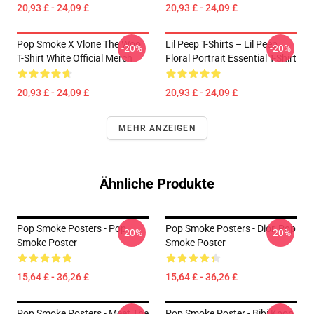
20,93 £ - 24,09 £
20,93 £ - 24,09 £
Pop Smoke X Vlone The Woo
Lil Peep T-Shirts – Lil Peep
-20%
-20%
T-Shirt White Official Merch
Floral Portrait Essential T-Shirt
20,93 £ - 24,09 £
20,93 £ - 24,09 £
MEHR ANZEIGEN
Ähnliche Produkte
Pop Smoke Posters - Pop
Pop Smoke Posters - Dior, Pop
-20%
-20%
Smoke Poster
Smoke Poster
15,64 £ - 36,26 £
15,64 £ - 36,26 £
Pop Smoke Posters - Meet The
Pop Smoke Poster - Bibi Kpop