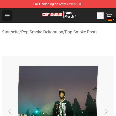
FREE
shipping on orders over $100
Pop Smoke Store - Official Pop Smoke Merchandise Sho
Open menu
Startseite
/
Pop Smoke Dekoration
/
Pop Smoke Posts