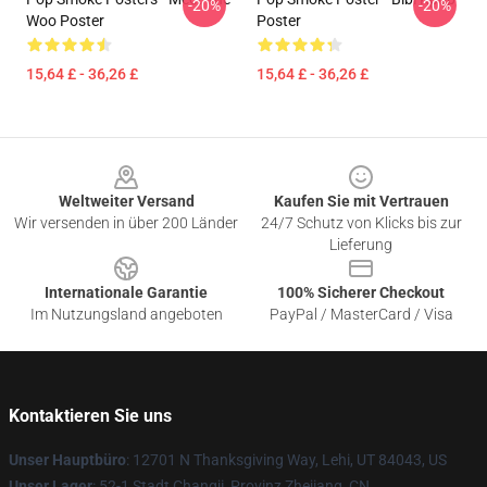
-20%
-20%
Woo Poster
Poster
15,64 £ - 36,26 £
15,64 £ - 36,26 £
Footer
Weltweiter Versand
Kaufen Sie mit Vertrauen
Wir versenden in über 200 Länder
24/7 Schutz von Klicks bis zur
Lieferung
Internationale Garantie
100% Sicherer Checkout
Im Nutzungsland angeboten
PayPal / MasterCard / Visa
Kontaktieren Sie uns
Unser Hauptbüro
: 12701 N Thanksgiving Way, Lehi, UT 84043, US
Unser Lager
: 52-1 Stadt Changji, Provinz Zhejiang, CN