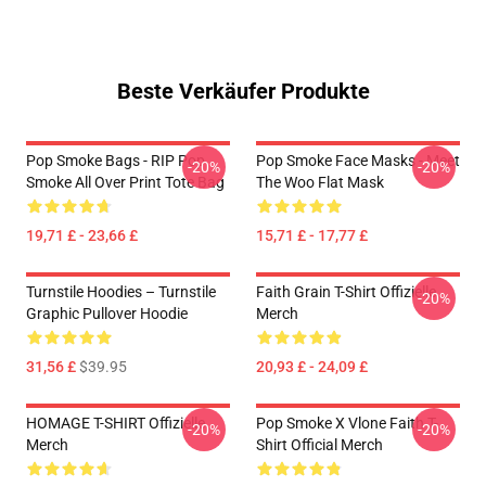
Beste Verkäufer Produkte
Pop Smoke Bags - RIP Pop
Pop Smoke Face Masks - Meet
-20%
-20%
Smoke All Over Print Tote Bag
The Woo Flat Mask
19,71 £ - 23,66 £
15,71 £ - 17,77 £
Turnstile Hoodies – Turnstile
Faith Grain T-Shirt Offizielle
-20%
Graphic Pullover Hoodie
Merch
31,56 £
$39.95
20,93 £ - 24,09 £
HOMAGE T-SHIRT Offizielle
Pop Smoke X Vlone Faith T-
-20%
-20%
Merch
Shirt Official Merch