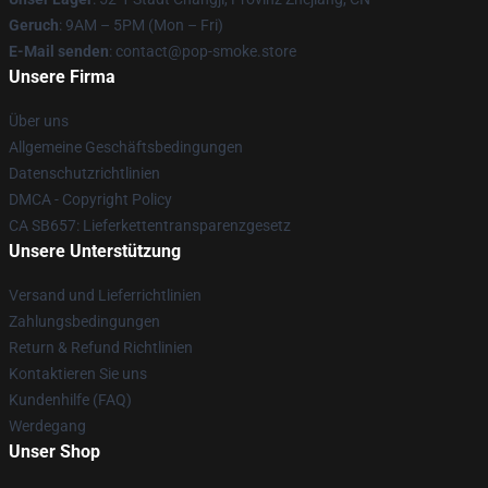
Geruch
: 9AM – 5PM (Mon – Fri)
E-Mail senden
: contact@pop-smoke.store
Unsere Firma
Über uns
Allgemeine Geschäftsbedingungen
Datenschutzrichtlinien
DMCA - Copyright Policy
CA SB657: Lieferkettentransparenzgesetz
Unsere Unterstützung
Versand und Lieferrichtlinien
Zahlungsbedingungen
Return & Refund Richtlinien
Kontaktieren Sie uns
Kundenhilfe (FAQ)
Werdegang
Unser Shop