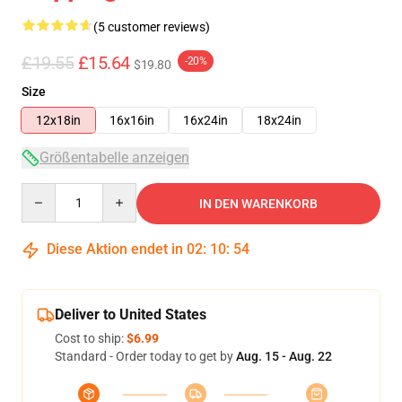
(5 customer reviews)
£19.55
£15.64
-20%
$19.80
Size
12x18in
16x16in
16x24in
18x24in
Größentabelle anzeigen
Quantity
IN DEN WARENKORB
Diese Aktion endet in
02
:
10
:
53
Deliver to United States
Cost to ship:
$6.99
Standard - Order today to get by
Aug. 15 - Aug. 22