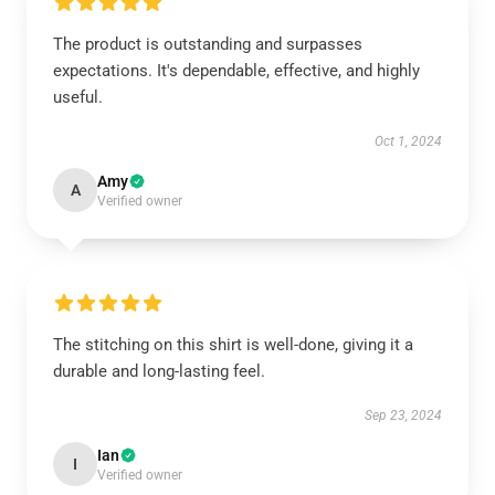
The product is outstanding and surpasses
expectations. It's dependable, effective, and highly
useful.
Oct 1, 2024
Amy
A
Verified owner
The stitching on this shirt is well-done, giving it a
durable and long-lasting feel.
Sep 23, 2024
Ian
I
Verified owner