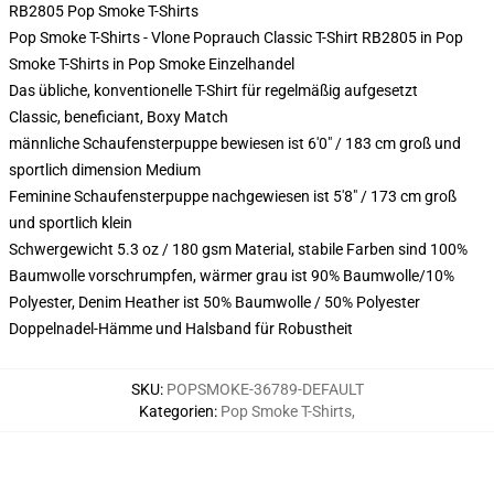
RB2805 Pop Smoke T-Shirts
Pop Smoke T-Shirts - Vlone Poprauch Classic T-Shirt RB2805 in Pop
Smoke T-Shirts in Pop Smoke Einzelhandel
Das übliche, konventionelle T-Shirt für regelmäßig aufgesetzt
Classic, beneficiant, Boxy Match
männliche Schaufensterpuppe bewiesen ist 6'0" / 183 cm groß und
sportlich dimension Medium
Feminine Schaufensterpuppe nachgewiesen ist 5'8" / 173 cm groß
und sportlich klein
Schwergewicht 5.3 oz / 180 gsm Material, stabile Farben sind 100%
Baumwolle vorschrumpfen, wärmer grau ist 90% Baumwolle/10%
Polyester, Denim Heather ist 50% Baumwolle / 50% Polyester
Doppelnadel-Hämme und Halsband für Robustheit
SKU
:
POPSMOKE-36789-DEFAULT
Kategorien
:
Pop Smoke T-Shirts
,