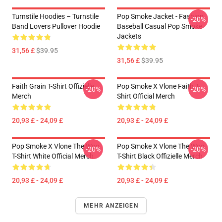
Turnstile Hoodies – Turnstile
Pop Smoke Jacket - Fashion
-20%
Band Lovers Pullover Hoodie
Baseball Casual Pop Smoke
Jackets
31,56 £
$39.95
31,56 £
$39.95
Faith Grain T-Shirt Offizielle
Pop Smoke X Vlone Faith T-
-20%
-20%
Merch
Shirt Official Merch
20,93 £ - 24,09 £
20,93 £ - 24,09 £
Pop Smoke X Vlone The Woo
Pop Smoke X Vlone The Woo
-20%
-20%
T-Shirt White Official Merch
T-Shirt Black Offizielle Merch
20,93 £ - 24,09 £
20,93 £ - 24,09 £
MEHR ANZEIGEN