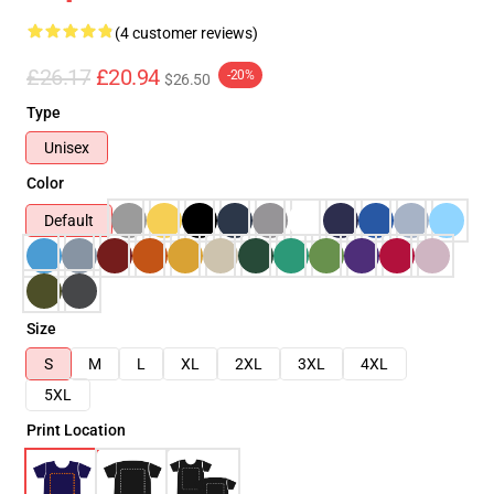
(4 customer reviews)
£26.17
£20.94
-20%
$26.50
Type
Unisex
Color
Default
Size
S
M
L
XL
2XL
3XL
4XL
5XL
Print Location