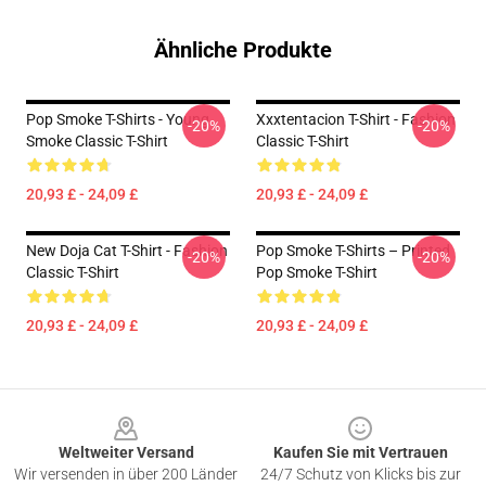
Ähnliche Produkte
Pop Smoke T-Shirts - Young
Xxxtentacion T-Shirt - Fashion
-20%
-20%
Smoke Classic T-Shirt
Classic T-Shirt
20,93 £ - 24,09 £
20,93 £ - 24,09 £
New Doja Cat T-Shirt - Fashion
Pop Smoke T-Shirts – Printed
-20%
-20%
Classic T-Shirt
Pop Smoke T-Shirt
20,93 £ - 24,09 £
20,93 £ - 24,09 £
Footer
Weltweiter Versand
Kaufen Sie mit Vertrauen
Wir versenden in über 200 Länder
24/7 Schutz von Klicks bis zur