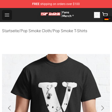
FREE
shipping on orders over $100
Pop Smoke Store - Official Pop Smoke Merchandise Sho
Open menu
Startseite
/
Pop Smoke Cloth
/
Pop Smoke T-Shirts