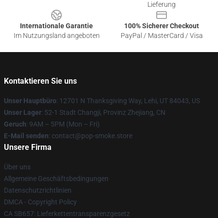
Lieferung
Internationale Garantie
100% Sicherer Checkout
Im Nutzungsland angeboten
PayPal / MasterCard / Visa
Kontaktieren Sie uns
Unser Hauptbüro
: 12701 N Thanksgiving Way, Lehi, UT 84043, US
Unser Lager
: 52-1 Stadt Changji, Provinz Zhejiang, CN
Geruch
: 9AM – 5PM (Mon – Fri)
E-Mail senden
: contact@pop-smoke.store
Unsere Firma
Über uns
Allgemeine Geschäftsbedingungen
Datenschutzrichtlinien
DMCA - Copyright Policy
CA SB657: Lieferkettentransparenzgesetz