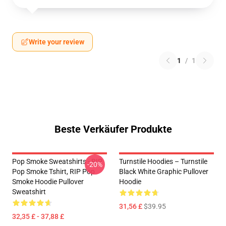
Write your review
1
/
1
Beste Verkäufer Produkte
Pop Smoke Sweatshirts - RIP
Turnstile Hoodies – Turnstile
-20%
Pop Smoke Tshirt, RIP Pop
Black White Graphic Pullover
Smoke Hoodie Pullover
Hoodie
Sweatshirt
31,56 £
$39.95
32,35 £ - 37,88 £