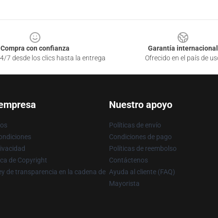
Compra con confianza
Garantía internacional
4/7 desde los clics hasta la entrega
Ofrecido en el país de us
 empresa
Nuestro apoyo
ros
Políticas de envío
ondiciones
Condiciones de pago
rivacidad
Políticas de reembolso
ica de Copyright
Contáctenos
y de transparencia en la cadena de
Ayuda al cliente (FAQ)
Mayorista