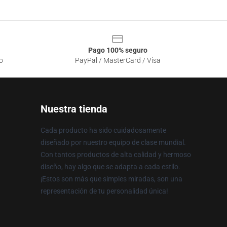
Pago 100% seguro
o
PayPal / MasterCard / Visa
Nuestra tienda
Cada producto ha sido cuidadosamente
diseñado por nuestro equipo de clase mundial.
Con tantos productos de alta calidad y hermoso
diseño, hay algo que se adapta a cada estilo.
¡Estos son más que simples miradas, son una
representación de tu personalidad única!