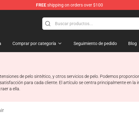
FREE
shipping on orders over $100
hop
a
Comprar por categoría
Seguimiento de pedido
Blog
ensiones de pelo sintético, y otros servicios de pelo. Podemos proporcio
tisfacción para cada cliente. El artículo se centra principalmente en la i
aer a ella.
ir