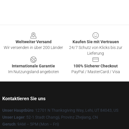
Footer
Weltweiter Versand
Kaufen Sie mit Vertrauen
Wir versenden in über 200 Länder
24/7 Schutz von Klicks bis zur
Lieferung
Internationale Garantie
100% Sicherer Checkout
Im Nutzungsland angeboten
PayPal / MasterCard / Visa
Kontaktieren Sie uns
Unser Hauptbüro
: 12701 N Thanksgiving Way, Lehi, UT 84043, US
Unser Lager
: 52-1 Stadt Changji, Provinz Zhejiang, CN
Geruch
: 9AM – 5PM (Mon – Fri)