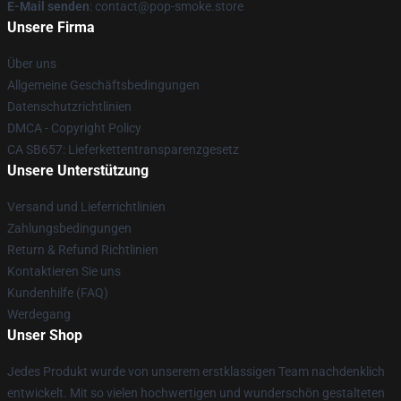
E-Mail senden
: contact@pop-smoke.store
Unsere Firma
Über uns
Allgemeine Geschäftsbedingungen
Datenschutzrichtlinien
DMCA - Copyright Policy
CA SB657: Lieferkettentransparenzgesetz
Unsere Unterstützung
Versand und Lieferrichtlinien
Zahlungsbedingungen
Return & Refund Richtlinien
Kontaktieren Sie uns
Kundenhilfe (FAQ)
Werdegang
Unser Shop
Jedes Produkt wurde von unserem erstklassigen Team nachdenklich
entwickelt. Mit so vielen hochwertigen und wunderschön gestalteten