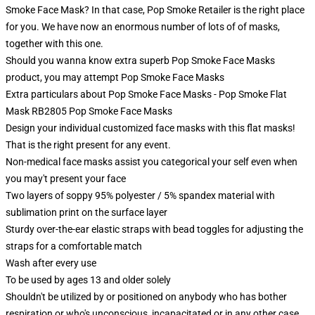
Smoke Face Mask? In that case, Pop Smoke Retailer is the right place
for you. We have now an enormous number of lots of of masks,
together with this one.
Should you wanna know extra superb Pop Smoke Face Masks
product, you may attempt
Pop Smoke Face Masks
Extra particulars about Pop Smoke Face Masks - Pop Smoke Flat
Mask RB2805 Pop Smoke Face Masks
Design your individual customized face masks with this flat masks!
That is the right present for any event.
Non-medical face masks assist you categorical your self even when
you may't present your face
Two layers of soppy 95% polyester / 5% spandex material with
sublimation print on the surface layer
Sturdy over-the-ear elastic straps with bead toggles for adjusting the
straps for a comfortable match
Wash after every use
To be used by ages 13 and older solely
Shouldn't be utilized by or positioned on anybody who has bother
respiration or who's unconscious, incapacitated or in any other case