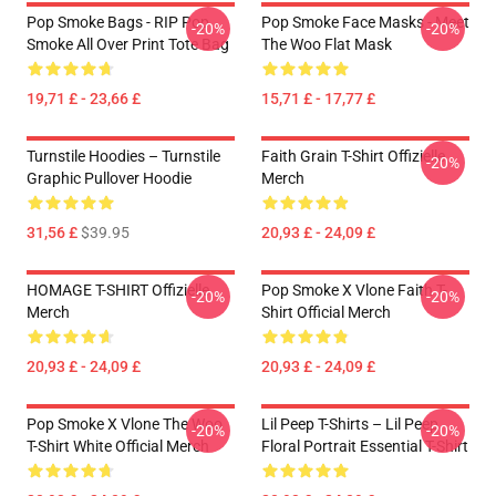
Pop Smoke Bags - RIP Pop
Pop Smoke Face Masks - Meet
-20%
-20%
Smoke All Over Print Tote Bag
The Woo Flat Mask
19,71 £ - 23,66 £
15,71 £ - 17,77 £
Turnstile Hoodies – Turnstile
Faith Grain T-Shirt Offizielle
-20%
Graphic Pullover Hoodie
Merch
31,56 £
$39.95
20,93 £ - 24,09 £
HOMAGE T-SHIRT Offizielle
Pop Smoke X Vlone Faith T-
-20%
-20%
Merch
Shirt Official Merch
20,93 £ - 24,09 £
20,93 £ - 24,09 £
Pop Smoke X Vlone The Woo
Lil Peep T-Shirts – Lil Peep
-20%
-20%
T-Shirt White Official Merch
Floral Portrait Essential T-Shirt