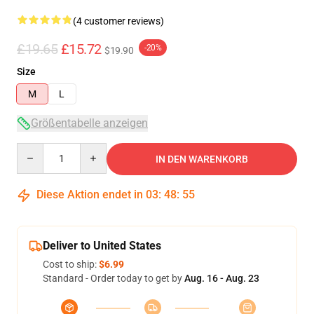
(4 customer reviews)
£19.65
£15.72
-20%
$19.90
Size
M
L
Größentabelle anzeigen
Quantity
IN DEN WARENKORB
Diese Aktion endet in
03
:
48
:
54
Deliver to United States
Cost to ship:
$6.99
Standard - Order today to get by
Aug. 16 - Aug. 23