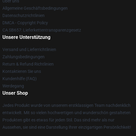
Über uns
Allgemeine Geschäftsbedingungen
Datenschutzrichtlinien
DMCA - Copyright Policy
CA SB657: Lieferkettentransparenzgesetz
Unsere Unterstützung
Versand und Lieferrichtlinien
Zahlungsbedingungen
Return & Refund Richtlinien
Kontaktieren Sie uns
Kundenhilfe (FAQ)
Werdegang
Unser Shop
Jedes Produkt wurde von unserem erstklassigen Team nachdenklich
entwickelt. Mit so vielen hochwertigen und wunderschön gestalteten
Produkten gibt es etwas für jeden Stil. Das sind mehr als nur
Aussehen, sie sind eine Darstellung Ihrer einzigartigen Persönlichkeit!