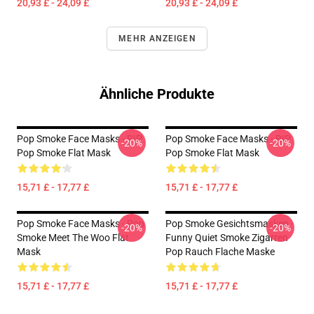
20,93 £ - 24,09 £
20,93 £ - 24,09 £
MEHR ANZEIGEN
Ähnliche Produkte
Pop Smoke Face Masks - RIP
Pop Smoke Face Masks - RIP
-20%
-20%
Pop Smoke Flat Mask
Pop Smoke Flat Mask
15,71 £ - 17,77 £
15,71 £ - 17,77 £
Pop Smoke Face Masks - Pop
Pop Smoke Gesichtsmasken -
-20%
-20%
Smoke Meet The Woo Flat
Funny Quiet Smoke Zigarren
Mask
Pop Rauch Flache Maske
15,71 £ - 17,77 £
15,71 £ - 17,77 £