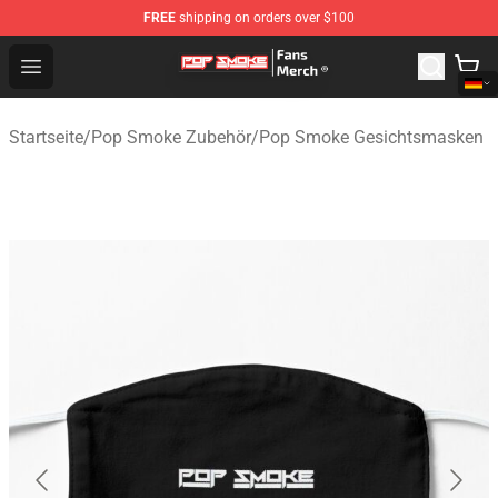
FREE
shipping on orders over $100
Pop Smoke Store - Official Pop Smoke Merchandise Sho
Open menu
Startseite
/
Pop Smoke Zubehör
/
Pop Smoke Gesichtsmasken