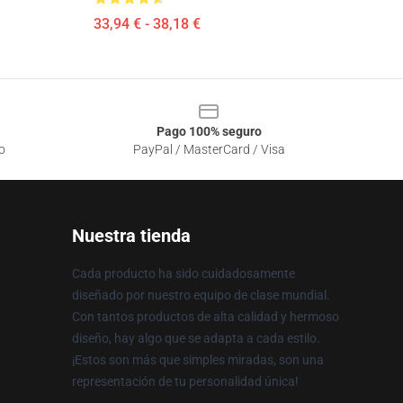
33,94 € - 38,18 €
Pago 100% seguro
o
PayPal / MasterCard / Visa
Nuestra tienda
Cada producto ha sido cuidadosamente
diseñado por nuestro equipo de clase mundial.
Con tantos productos de alta calidad y hermoso
diseño, hay algo que se adapta a cada estilo.
¡Estos son más que simples miradas, son una
representación de tu personalidad única!