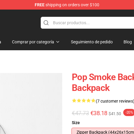
FREE
shipping on orders over $100
hop
a
Comprar por categoría
Seguimiento de pedido
Blog
Pop Smoke Bac
Backpack
(7 customer reviews
€47.73
€38.18
-20%
$41.50
Size
Zipper Backpack (44x26x15cm