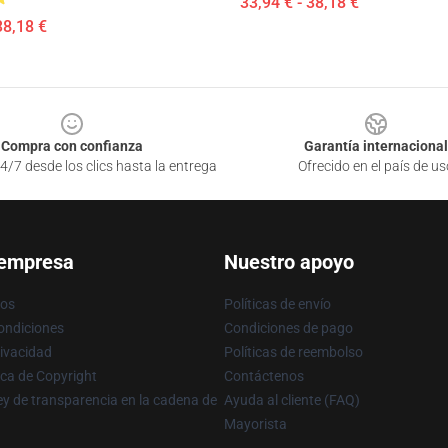
33,94 € - 38,18 €
38,18 €
Compra con confianza
Garantía internacional
4/7 desde los clics hasta la entrega
Ofrecido en el país de us
 empresa
Nuestro apoyo
ros
Políticas de envío
ondiciones
Condiciones de pago
rivacidad
Políticas de reembolso
ica de Copyright
Contáctenos
y de transparencia en la cadena de
Ayuda al cliente (FAQ)
Mayorista