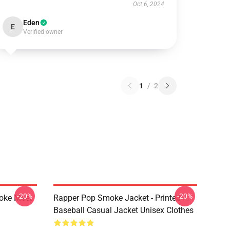
Oct 6, 2024
Eden
E
Verified owner
1
/
2
-20%
-20%
moke Meet
Rapper Pop Smoke Jacket - Printed
Baseball Casual Jacket Unisex Clothes