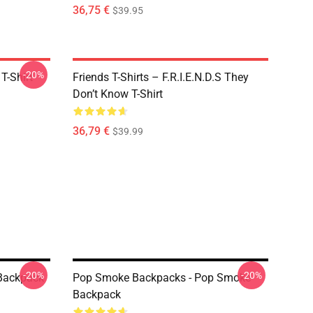
36,75 €
$39.95
-20%
T-Shirt
Friends T-Shirts – F.R.I.E.N.D.S They
Don’t Know T-Shirt
36,79 €
$39.99
-20%
-20%
Backpack
Pop Smoke Backpacks - Pop Smoke
Backpack