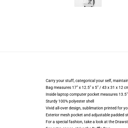
Carry your stuff, categorical your self, maintain
Bag measures 17” x 12.5” x 5” / 43 x 31 x 12 c
Inside laptop computer pocket measures 13.5" 
Sturdy 100% polyester shell
Vivid all-over design, sublimation printed for y
Exterior mesh pocket and adjustable padded s
For a special fashion, take a look at the Draws