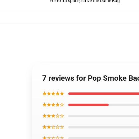
For extra space, strive the Duffle Bag
7 reviews for Pop Smoke B
★★★★★
★★★★☆
★★★☆☆
★★☆☆☆
★☆☆☆☆