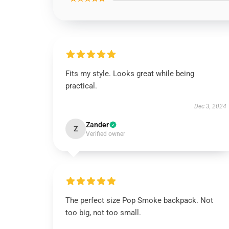
Fits my style. Looks great while being
practical.
Dec 3, 2024
Zander
Z
Verified owner
The perfect size Pop Smoke backpack. Not
too big, not too small.