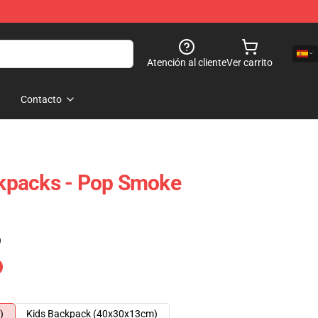
Atención al cliente
Ver carrito
Contacto
kpacks - Pop Smoke
)
)
Kids Backpack (40x30x13cm)