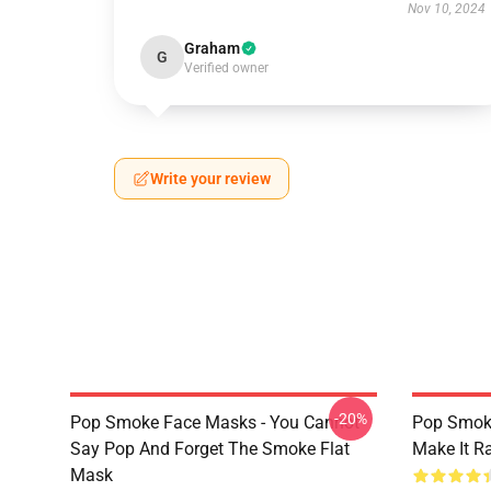
Nov 10, 2024
Graham
G
Verified owner
Write your review
-20%
Pop Smoke Face Masks - You Cannot
Pop Smok
Say Pop And Forget The Smoke Flat
Make It R
Mask