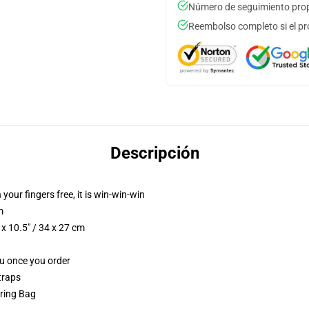
Número de seguimiento prop
Reembolso completo si el pr
Descripción
 your fingers free, it is win-win-win
m
x 10.5" / 34 x 27 cm
ou once you order
traps
tring Bag