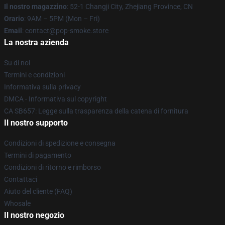
Il nostro magazzino
: 52-1 Changji City, Zhejiang Province, CN
Orario
: 9AM – 5PM (Mon – Fri)
Email
: contact@pop-smoke.store
La nostra azienda
Su di noi
Termini e condizioni
Informativa sulla privacy
DMCA - Informativa sul copyright
CA SB657: Legge sulla trasparenza della catena di fornitura
Il nostro supporto
Condizioni di spedizione e consegna
Termini di pagamento
Condizioni di ritorno e rimborso
Contattaci
Aiuto del cliente (FAQ)
Whosale
Il nostro negozio