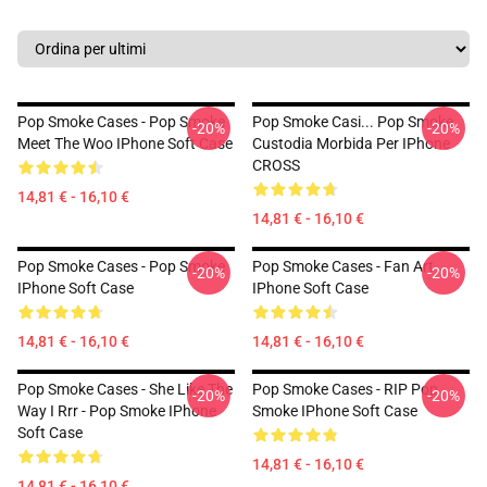
Pop Smoke Cases - Pop Smoke
Pop Smoke Casi... Pop Smoke
-20%
-20%
Meet The Woo IPhone Soft Case
Custodia Morbida Per IPhone
CROSS
14,81 € - 16,10 €
14,81 € - 16,10 €
Pop Smoke Cases - Pop Smoke
Pop Smoke Cases - Fan Art
-20%
-20%
IPhone Soft Case
IPhone Soft Case
14,81 € - 16,10 €
14,81 € - 16,10 €
Pop Smoke Cases - She Like The
Pop Smoke Cases - RIP Pop
-20%
-20%
Way I Rrr - Pop Smoke IPhone
Smoke IPhone Soft Case
Soft Case
14,81 € - 16,10 €
14,81 € - 16,10 €