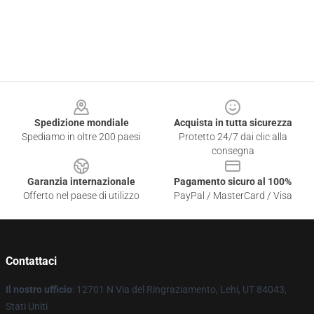
Footer
Spedizione mondiale
Acquista in tutta sicurezza
Spediamo in oltre 200 paesi
Protetto 24/7 dai clic alla
consegna
Garanzia internazionale
Pagamento sicuro al 100%
Offerto nel paese di utilizzo
PayPal / MasterCard / Visa
Contattaci
Il nostro ufficio
: 12701 N Via del Ringraziamento, Lehi, UT 84043,
Stati Uniti