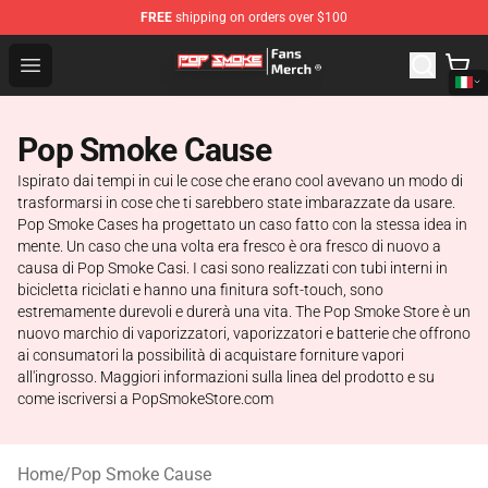
FREE
shipping on orders over $100
Pop Smoke Store - Official Pop Smoke Merchandise Sho
Open menu
Pop Smoke Cause
Ispirato dai tempi in cui le cose che erano cool avevano un modo di
trasformarsi in cose che ti sarebbero state imbarazzate da usare.
Pop Smoke Cases ha progettato un caso fatto con la stessa idea in
mente. Un caso che una volta era fresco è ora fresco di nuovo a
causa di Pop Smoke Casi. I casi sono realizzati con tubi interni in
bicicletta riciclati e hanno una finitura soft-touch, sono
estremamente durevoli e durerà una vita. The Pop Smoke Store è un
nuovo marchio di vaporizzatori, vaporizzatori e batterie che offrono
ai consumatori la possibilità di acquistare forniture vapori
all'ingrosso. Maggiori informazioni sulla linea del prodotto e su
come iscriversi a PopSmokeStore.com
Home
/
Pop Smoke Cause