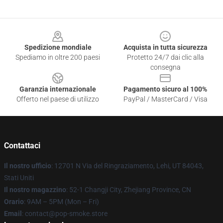
Footer
Spedizione mondiale
Acquista in tutta sicurezza
Spediamo in oltre 200 paesi
Protetto 24/7 dai clic alla
consegna
Garanzia internazionale
Pagamento sicuro al 100%
Offerto nel paese di utilizzo
PayPal / MasterCard / Visa
Contattaci
Il nostro ufficio
: 12701 N Via del Ringraziamento, Lehi, UT 84043,
Stati Uniti
Il nostro magazzino
: 52-1 Changji City, Zhejiang Province, CN
Orario
: 9AM – 5PM (Mon – Fri)
Email
: contact@pop-smoke.store