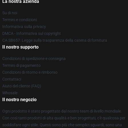
La nostra azienda
Su di noi
Termini e condizioni
Informativa sulla privacy
DMCA - Informativa sul copyright
CA SB657: Legge sulla trasparenza della catena di fornitura
Il nostro supporto
Condizioni di spedizione e consegna
Termini di pagamento
Condizioni di ritorno e rimborso
Contattaci
Aiuto del cliente (FAQ)
Whosale
Il nostro negozio
Ogni prodotto è stato progettato dal nostro team di livello mondiale.
Con così tanti prodotti di alta qualità e ben progettati, c'è qualcosa per
soddisfare ogni stile. Questi sono più che semplici sguardi, sono una