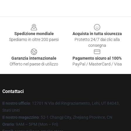
Footer
Spedizione mondiale
Acquista in tutta sicurezza
Spediamo in oltre 200 paesi
Protetto 24/7 dai clic alla
consegna
Garanzia internazionale
Pagamento sicuro al 100%
Offerto nel paese di utilizzo
PayPal / MasterCard / Visa
Contattaci
Il nostro ufficio
: 12701 N Via del Ringraziamento, Lehi, UT 84043,
Stati Uniti
Il nostro magazzino
: 52-1 Changji City, Zhejiang Province, CN
Orario
: 9AM – 5PM (Mon – Fri)