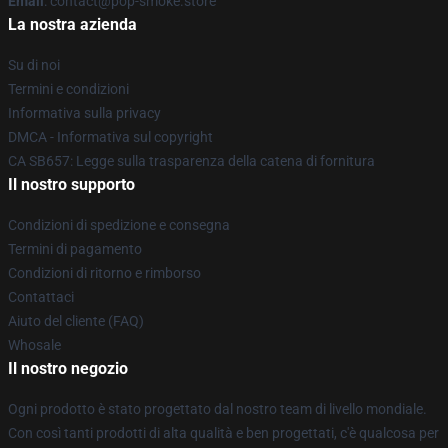
Email
: contact@pop-smoke.store
La nostra azienda
Su di noi
Termini e condizioni
Informativa sulla privacy
DMCA - Informativa sul copyright
CA SB657: Legge sulla trasparenza della catena di fornitura
Il nostro supporto
Condizioni di spedizione e consegna
Termini di pagamento
Condizioni di ritorno e rimborso
Contattaci
Aiuto del cliente (FAQ)
Whosale
Il nostro negozio
Ogni prodotto è stato progettato dal nostro team di livello mondiale.
Con così tanti prodotti di alta qualità e ben progettati, c'è qualcosa per