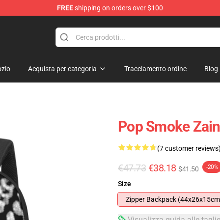
FREE
shipping on orders over $100
hop
zio
Acquista per categoria
Tracciamento ordine
Blog
Pop Smoke Zain
(7 customer reviews
€47.73
€38.18
-20%
$41.50
Size
Zipper Backpack (44x26x15cm
Visualizza guida alle tagli