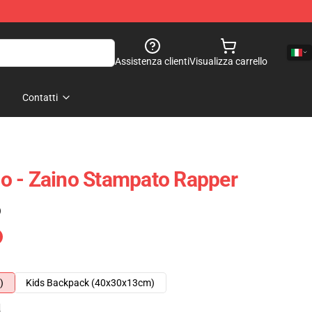
Assistenza clienti
Visualizza carrello
Contatti
o - Zaino Stampato Rapper
)
)
Kids Backpack (40x30x13cm)
e