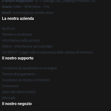
Il nostro magazzino
: 52-1 Changji City, Zhejiang Province, CN
Orario
: 9AM – 5PM (Mon – Fri)
Email
: contact@pop-smoke.store
La nostra azienda
Su di noi
Termini e condizioni
Informativa sulla privacy
DMCA - Informativa sul copyright
CA SB657: Legge sulla trasparenza della catena di fornitura
Il nostro supporto
Condizioni di spedizione e consegna
Termini di pagamento
Condizioni di ritorno e rimborso
Contattaci
Aiuto del cliente (FAQ)
Whosale
Il nostro negozio