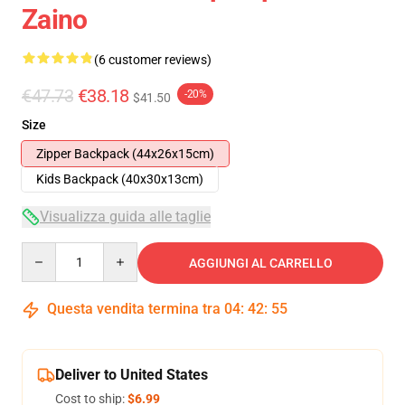
Zaino
(6 customer reviews)
€47.73
€38.18
-20%
$41.50
Size
Zipper Backpack (44x26x15cm)
Kids Backpack (40x30x13cm)
Visualizza guida alle taglie
Quantity
AGGIUNGI AL CARRELLO
Questa vendita termina tra
04
:
42
:
54
Deliver to United States
Cost to ship:
$6.99