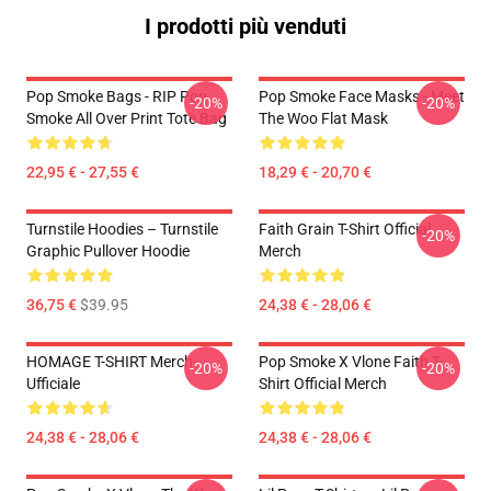
I prodotti più venduti
Pop Smoke Bags - RIP Pop
Pop Smoke Face Masks - Meet
-20%
-20%
Smoke All Over Print Tote Bag
The Woo Flat Mask
22,95 € - 27,55 €
18,29 € - 20,70 €
Turnstile Hoodies – Turnstile
Faith Grain T-Shirt Official
-20%
Graphic Pullover Hoodie
Merch
36,75 €
$39.95
24,38 € - 28,06 €
HOMAGE T-SHIRT Merch
Pop Smoke X Vlone Faith T-
-20%
-20%
Ufficiale
Shirt Official Merch
24,38 € - 28,06 €
24,38 € - 28,06 €