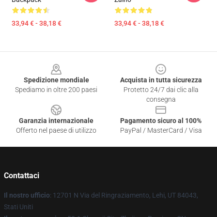
33,94 € - 38,18 €
33,94 € - 38,18 €
Footer
Spedizione mondiale
Acquista in tutta sicurezza
Spediamo in oltre 200 paesi
Protetto 24/7 dai clic alla
consegna
Garanzia internazionale
Pagamento sicuro al 100%
Offerto nel paese di utilizzo
PayPal / MasterCard / Visa
Contattaci
Il nostro ufficio
: 12701 N Via del Ringraziamento, Lehi, UT 84043,
Stati Uniti