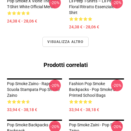
Pop Smoke X Vlone The Woo
Lil Peep T-Shirts – Lil Peep
-20%
-20%
T-Shirt White Official Merch
Floral Ritratto Essenziale T-
Shirt
24,38 € - 28,06 €
24,38 € - 28,06 €
VISUALIZZA ALTRO
Prodotti correlati
Pop Smoke Zaino - Rapper
Fashion Pop Smoke
-20%
-20%
Scuola Stampata Pop Smoke
Backpacks - Pop Smoke D
Zaino
Printed School Bags
33,94 € - 38,18 €
33,94 € - 38,18 €
Pop Smoke Backpacks - RIP
Pop Smoke Zaini - Pop Smoke
-20%
-20%
Backpack
Zaino