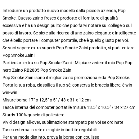
Introdurre un prodotto nuovo modello dalla piccola azienda, Pop
Smoke. Questo zaino fresco è prodotto di forniture di qualità
eccessiva e ha un design pulito che può farvi notare sul college o sul
posto di lavoro. Se siete alla ricerca di uno zaino elegante e intelligente
che è bello portare il computer portatile, che è quello giusto per voi.
Se vuoi sapere extra superb Pop Smoke Zaini prodotto, si può tentare
Pop Smoke Zaini
Particolari extra su Pop Smoke Zaini - Mi piace vedere il mio Pop Pop
nero Zaino RB2805 Pop Smoke Zaini
Pop Smoke Zaini sono il miglior zaino promozionale da Pop Smoke.
Porta la tua roba, classifica il tuo sé, conserva le braccia libere, è win-
win-win
Misure borsa 17” x 12,5” x 5” / 43 x 31 x 12 cm
Tasca interna del computer portatile misura 13.5" x 10.5" / 34 x 27 cm
Sturdy 100% guscio di poliestere
Vivid design all-over, sublimazione stampato per voi se ordinate
Tasca esterna in rete e cinghie imbottite regolabili
Per una moda distinto, prova la borsa con coulisse