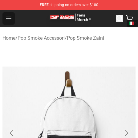
FREE
shipping on orders over $100
Pop Smoke Store - Official Pop Smoke Merchandise Sho
Open menu
Home
/
Pop Smoke Accessori
/
Pop Smoke Zaini