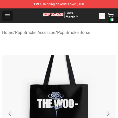
FREE
shipping on orders over $100
Pop Smoke Store - Official Pop Smoke Merchandise Sho
Open menu
Home
/
Pop Smoke Accessori
/
Pop Smoke Borse