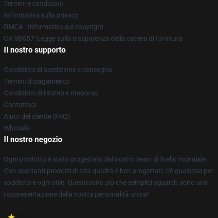
Termini e condizioni
Informativa sulla privacy
DMCA - Informativa sul copyright
CA SB657: Legge sulla trasparenza della catena di fornitura
Il nostro supporto
Condizioni di spedizione e consegna
Termini di pagamento
Condizioni di ritorno e rimborso
Contattaci
Aiuto del cliente (FAQ)
Whosale
Il nostro negozio
Ogni prodotto è stato progettato dal nostro team di livello mondiale.
Con così tanti prodotti di alta qualità e ben progettati, c'è qualcosa per
soddisfare ogni stile. Questi sono più che semplici sguardi, sono una
rappresentazione della vostra personalità unica!