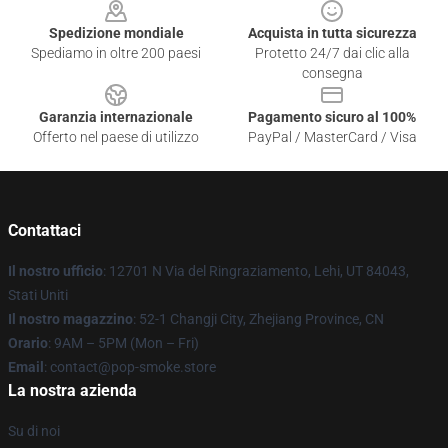
Spedizione mondiale
Acquista in tutta sicurezza
Spediamo in oltre 200 paesi
Protetto 24/7 dai clic alla
consegna
Garanzia internazionale
Pagamento sicuro al 100%
Offerto nel paese di utilizzo
PayPal / MasterCard / Visa
Contattaci
Il nostro ufficio
: 12701 N Via del Ringraziamento, Lehi, UT 84043,
Stati Uniti
Il nostro magazzino
: 52-1 Changji City, Zhejiang Province, CN
Orario
: 9AM – 5PM (Mon – Fri)
Email
: contact@pop-smoke.store
La nostra azienda
Su di noi