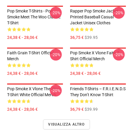
Pop Smoke T-Shirts - Pop
Rapper Pop Smoke Jacket -
-20%
-20%
Smoke Meet The Woo Classic
Printed Baseball Casual
T-Shirt
Jacket Unisex Clothes
24,38 € - 28,06 €
36,75 €
$39.95
Faith Grain T-Shirt Official
Pop Smoke X Vlone Faith T-
-20%
-20%
Merch
Shirt Official Merch
24,38 € - 28,06 €
24,38 € - 28,06 €
Pop Smoke X Vlone The Woo
Friends T-Shirts – F.R.I.E.N.D.S
-20%
T-Shirt White Official Merch
They Don’t Know T-Shirt
24,38 € - 28,06 €
36,79 €
$39.99
VISUALIZZA ALTRO