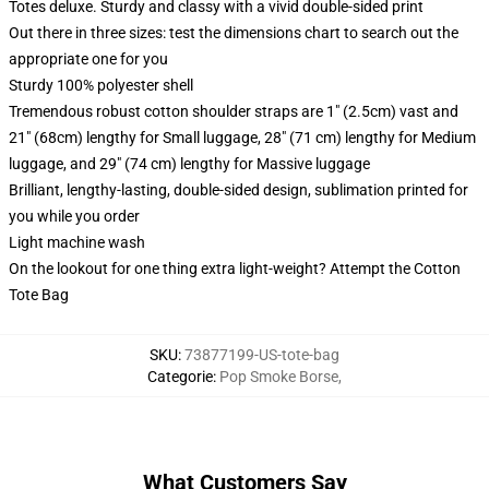
Totes deluxe. Sturdy and classy with a vivid double-sided print
Out there in three sizes: test the dimensions chart to search out the
appropriate one for you
Sturdy 100% polyester shell
Tremendous robust cotton shoulder straps are 1" (2.5cm) vast and
21" (68cm) lengthy for Small luggage, 28" (71 cm) lengthy for Medium
luggage, and 29" (74 cm) lengthy for Massive luggage
Brilliant, lengthy-lasting, double-sided design, sublimation printed for
you while you order
Light machine wash
On the lookout for one thing extra light-weight? Attempt the Cotton
Tote Bag
SKU
:
73877199-US-tote-bag
Categorie
:
Pop Smoke Borse
,
What Customers Say