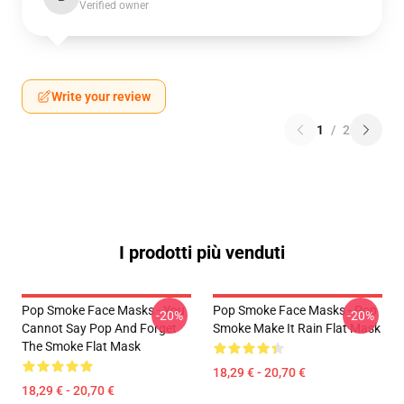
Verified owner
Write your review
1
/
2
I prodotti più venduti
Pop Smoke Face Masks - You
Pop Smoke Face Masks - Pop
-20%
-20%
Cannot Say Pop And Forget
Smoke Make It Rain Flat Mask
The Smoke Flat Mask
18,29 € - 20,70 €
18,29 € - 20,70 €