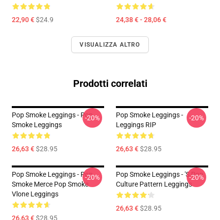
22,90 €
$24.9
24,38 € - 28,06 €
VISUALIZZA ALTRO
Prodotti correlati
Pop Smoke Leggings - Pop
Pop Smoke Leggings -
-20%
-20%
Smoke Leggings
Leggings RIP
26,63 €
$28.95
26,63 €
$28.95
Pop Smoke Leggings - Pop
Pop Smoke Leggings - 's Pop
-20%
-20%
Smoke Merce Pop Smoke
Culture Pattern Leggings
Vlone Leggings
26,63 €
$28.95
26,63 €
$28.95