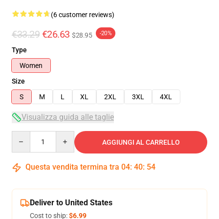
(6 customer reviews)
€33.29
€26.63
-20%
$28.95
Type
Women
Size
S
M
L
XL
2XL
3XL
4XL
Visualizza guida alle taglie
Quantity
AGGIUNGI AL CARRELLO
Questa vendita termina tra
04
:
40
:
54
Deliver to United States
Cost to ship:
$6.99