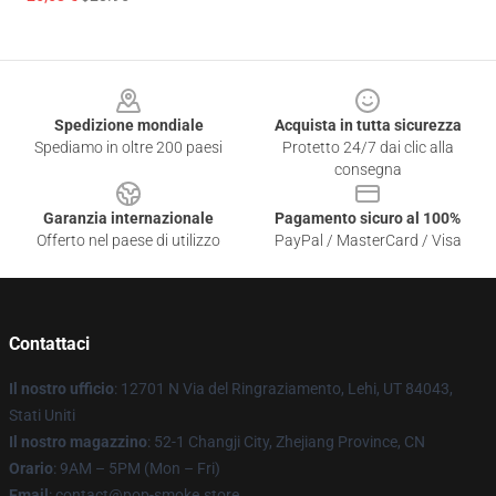
Footer
Spedizione mondiale
Acquista in tutta sicurezza
Spediamo in oltre 200 paesi
Protetto 24/7 dai clic alla
consegna
Garanzia internazionale
Pagamento sicuro al 100%
Offerto nel paese di utilizzo
PayPal / MasterCard / Visa
Contattaci
Il nostro ufficio
: 12701 N Via del Ringraziamento, Lehi, UT 84043,
Stati Uniti
Il nostro magazzino
: 52-1 Changji City, Zhejiang Province, CN
Orario
: 9AM – 5PM (Mon – Fri)
Email
: contact@pop-smoke.store