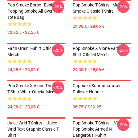
Pop Smoke Borse - Esploso
Pop Smoke T-Shirts - Malone
-20%
-20%
Popping Smoke All Over Print
Smoke Classic T-Shirt
Tote Bag
24,38 € - 28,06 €
22,95 € - 27,55 €
Faith Grain T-Shirt Official
Pop Smoke X Vlone Faith T-
-20%
-20%
Merch
Shirt Official Merch
24,38 € - 28,06 €
24,38 € - 28,06 €
Pop Smoke X Vlone The Woo
Cappucci Soprannaturali –
-20%
T-Shirt White Official Merch
Pullover Hoodie
24,38 € - 28,06 €
36,75 €
$39.95
Juice Wrld T-Shirts – Juice
Pop Smoke T-Shirts – Vlone X
-20%
Wrld Text Graphic Classic T-
Pop Smoke Armed N
Shirt
Dangerous T-Shirt