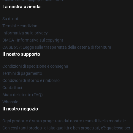
La nostra azienda
Su di noi
Termini e condizioni
Informativa sulla privacy
DMCA - Informativa sul copyright
CA SB657: Legge sulla trasparenza della catena di fornitura
Il nostro supporto
Condizioni di spedizione e consegna
Termini di pagamento
Condizioni di ritorno e rimborso
Contattaci
Aiuto del cliente (FAQ)
Whosale
Il nostro negozio
Ogni prodotto è stato progettato dal nostro team di livello mondiale.
Con così tanti prodotti di alta qualità e ben progettati, c'è qualcosa per