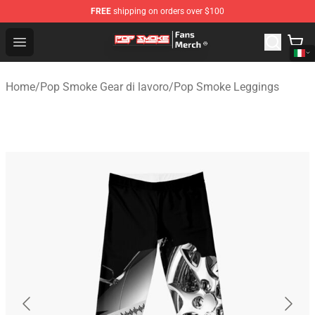
FREE
shipping on orders over $100
Pop Smoke Store - Official Pop Smoke Merchandise Sho
Open menu
Home
/
Pop Smoke Gear di lavoro
/
Pop Smoke Leggings