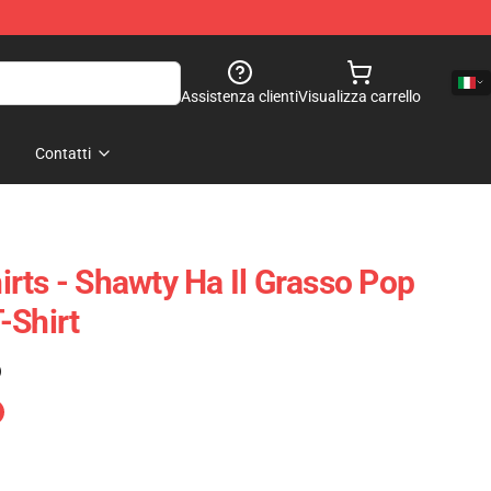
Assistenza clienti
Visualizza carrello
Contatti
rts - Shawty Ha Il Grasso Pop
-Shirt
)