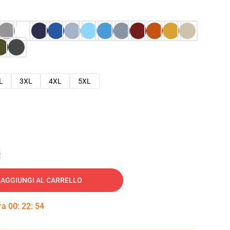
L
3XL
4XL
5XL
e
AGGIUNGI AL CARRELLO
tra
00
:
22
:
53