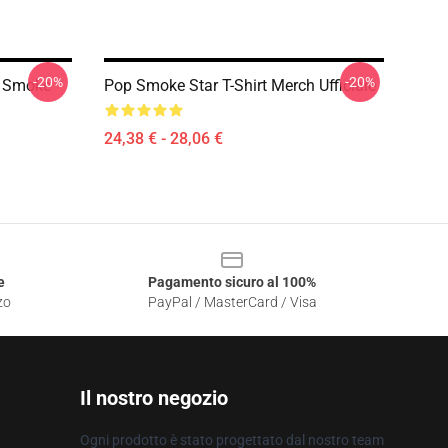
-20%
-20%
p Smoke
Pop Smoke Star T-Shirt Merch Ufficiale
24,38 € - 28,06 €
e
Pagamento sicuro al 100%
zo
PayPal / MasterCard / Visa
Il nostro negozio
Ogni prodotto è stato progettato dal nostro team