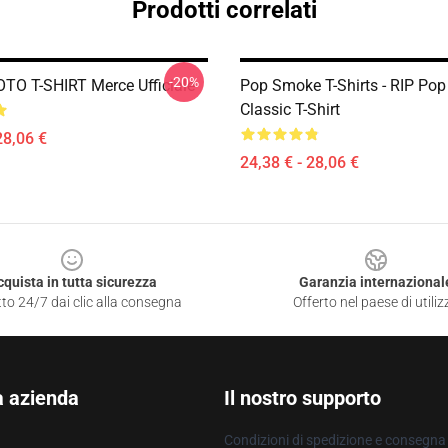
Prodotti correlati
-20%
O T-SHIRT Merce Ufficiale
Pop Smoke T-Shirts - RIP Po
Classic T-Shirt
28,06 €
24,38 € - 28,06 €
cquista in tutta sicurezza
Garanzia internazional
to 24/7 dai clic alla consegna
Offerto nel paese di utiliz
a azienda
Il nostro supporto
Condizioni di spedizione e consegna