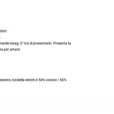
hirt
t
grande swag. E' ora di presentarlo. Presenta la
sta per amare.
iestere, rondella denim è 50% cotone / 50%