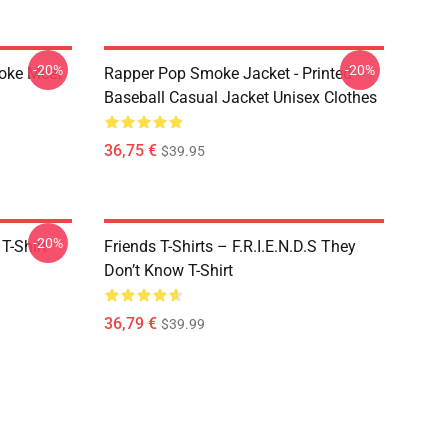
-20%
-20%
moke Meet
Rapper Pop Smoke Jacket - Printed
Baseball Casual Jacket Unisex Clothes
36,75 €
$39.95
-20%
T-Shirt
Friends T-Shirts – F.R.I.E.N.D.S They
Don’t Know T-Shirt
36,79 €
$39.99