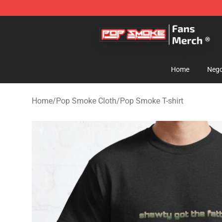
Pop Smoke Store - Official Pop Smoke Merchandise S
Home
Nego
Home
/
Pop Smoke Cloth
/
Pop Smoke T-shirt