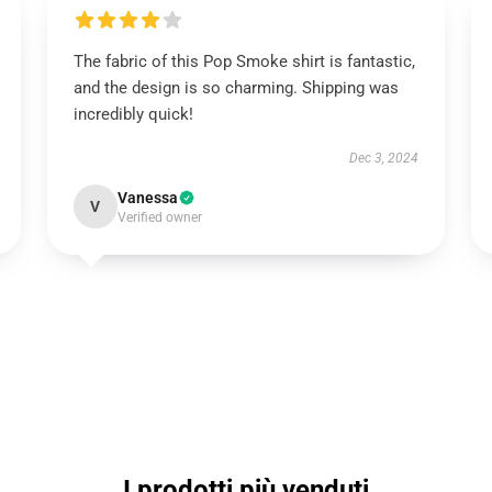
The fabric of this Pop Smoke shirt is fantastic,
and the design is so charming. Shipping was
incredibly quick!
Dec 3, 2024
Vanessa
V
Verified owner
I prodotti più venduti