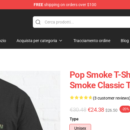
FREE
shipping on orders over $100
hop
zio
Acquista per categoria
Tracciamento ordine
Blog
Pop Smoke T-Shi
Smoke Classic T
(3 customer reviews
€30.48
€24.38
-20%
$26.50
Type
Unisex