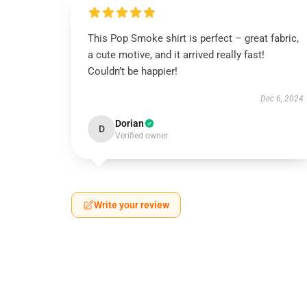
This Pop Smoke shirt is perfect – great fabric,
a cute motive, and it arrived really fast!
Couldn’t be happier!
Dec 6, 2024
Dorian
D
Verified owner
Write your review