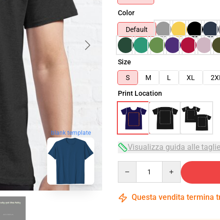
Color
Default
Size
S
M
L
XL
2X
Print Location
blank template
Visualizza guida alle tagli
Quantity
Questa vendita termina 