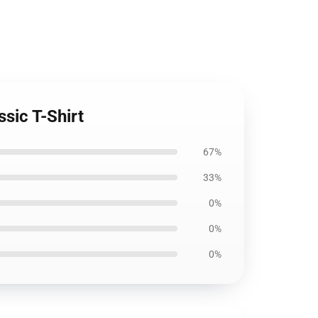
sic T-Shirt
67%
33%
0%
0%
0%