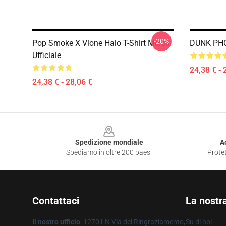
-20%
Pop Smoke X Vlone Halo T-Shirt Merch
DUNK PHOT
Ufficiale
24,38 € - 
24,38 € - 28,06 €
Footer
Spedizione mondiale
A
Spediamo in oltre 200 paesi
Protet
Contattaci
La nostr
Il nostro ufficio
: 12701 N Via del Ringraziamento,
Su di noi