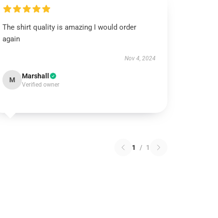
The shirt quality is amazing I would order
again
Nov 4, 2024
Marshall
M
Verified owner
1
/
1