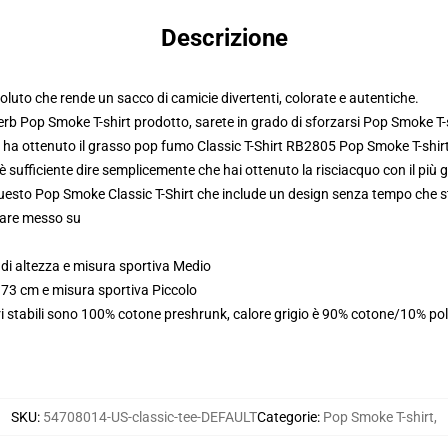
Descrizione
oluto che rende un sacco di camicie divertenti, colorate e autentiche.
erb Pop Smoke T-shirt prodotto, sarete in grado di sforzarsi
Pop Smoke T-s
y ha ottenuto il grasso pop fumo Classic T-Shirt RB2805 Pop Smoke T-shir
è sufficiente dire semplicemente che hai ottenuto la risciacquo con il più 
n questo Pop Smoke Classic T-Shirt che include un design senza tempo che 
olare messo su
di altezza e misura sportiva Medio
173 cm e misura sportiva Piccolo
i stabili sono 100% cotone preshrunk, calore grigio è 90% cotone/10% pol
SKU
:
54708014-US-classic-tee-DEFAULT
Categorie
:
Pop Smoke T-shirt
,