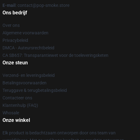
E-mail
: contact@pop-smoke.store
Ons bedrijf
Over ons
Algemene voorwaarden
Privacybeleid
DMCA - Auteursrechtbeleid
CA SB657: Transparantiewet voor de toeleveringsketen
Onze steun
Verzend- en leveringsbeleid
Betalingsvoorwaarden
Teruggave & terugbetalingsbeleid
Contacteer ons
Klantenhulp (FAQ)
Whosale
Onze winkel
Elk product is bedachtzaam ontworpen door ons team van