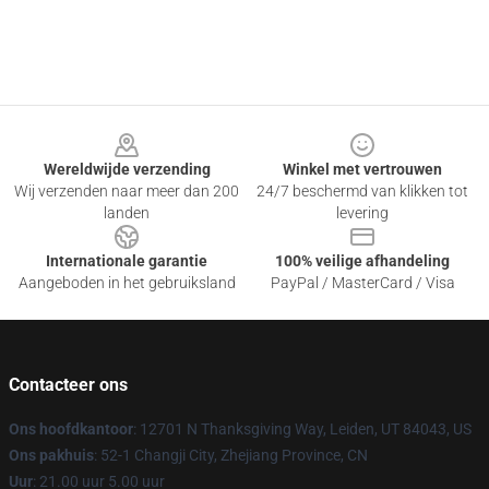
Footer
Wereldwijde verzending
Winkel met vertrouwen
Wij verzenden naar meer dan 200
24/7 beschermd van klikken tot
landen
levering
Internationale garantie
100% veilige afhandeling
Aangeboden in het gebruiksland
PayPal / MasterCard / Visa
Contacteer ons
Ons hoofdkantoor
: 12701 N Thanksgiving Way, Leiden, UT 84043, US
Ons pakhuis
: 52-1 Changji City, Zhejiang Province, CN
Uur
: 21.00 uur 5.00 uur