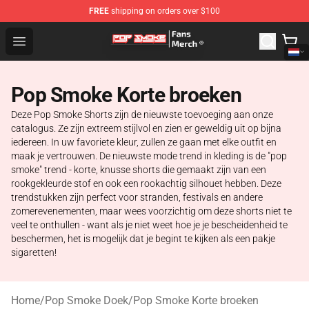
FREE
shipping on orders over $100
Pop Smoke Store - Official Pop Smoke Merchandise Sho
Open menu
Pop Smoke Korte broeken
Deze Pop Smoke Shorts zijn de nieuwste toevoeging aan onze
catalogus. Ze zijn extreem stijlvol en zien er geweldig uit op bijna
iedereen. In uw favoriete kleur, zullen ze gaan met elke outfit en
maak je vertrouwen. De nieuwste mode trend in kleding is de "pop
smoke" trend - korte, knusse shorts die gemaakt zijn van een
rookgekleurde stof en ook een rookachtig silhouet hebben. Deze
trendstukken zijn perfect voor stranden, festivals en andere
zomerevenementen, maar wees voorzichtig om deze shorts niet te
veel te onthullen - want als je niet weet hoe je je bescheidenheid te
beschermen, het is mogelijk dat je begint te kijken als een pakje
sigaretten!
Home
/
Pop Smoke Doek
/
Pop Smoke Korte broeken