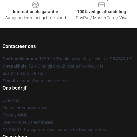
Internationale garantie
100% veilige afhandeling
Aangeboden in het gebruiksland
PayPal / MasterCard / Visa
Contacteer ons
Ons hoofdkantoor
: 12701 N Thanksgiving Way, Leiden, UT 84043, US
Ons pakhuis
: 52-1 Changji City, Zhejiang Province, CN
Uur
: 21.00 uur 5.00 uur
E-mail
: contact@pop-smoke.store
Ons bedrijf
Over ons
Algemene voorwaarden
Privacybeleid
DMCA - Auteursrechtbeleid
CA SB657: Transparantiewet voor de toeleveringsketen
Onze steun