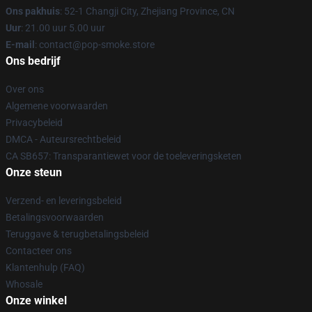
Ons pakhuis
: 52-1 Changji City, Zhejiang Province, CN
Uur
: 21.00 uur 5.00 uur
E-mail
: contact@pop-smoke.store
Ons bedrijf
Over ons
Algemene voorwaarden
Privacybeleid
DMCA - Auteursrechtbeleid
CA SB657: Transparantiewet voor de toeleveringsketen
Onze steun
Verzend- en leveringsbeleid
Betalingsvoorwaarden
Teruggave & terugbetalingsbeleid
Contacteer ons
Klantenhulp (FAQ)
Whosale
Onze winkel