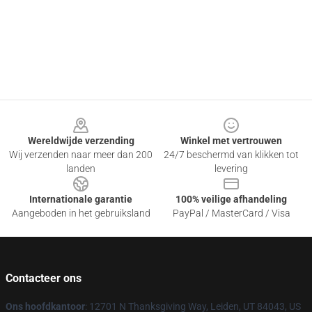
Footer
Wereldwijde verzending
Winkel met vertrouwen
Wij verzenden naar meer dan 200
24/7 beschermd van klikken tot
landen
levering
Internationale garantie
100% veilige afhandeling
Aangeboden in het gebruiksland
PayPal / MasterCard / Visa
Contacteer ons
Ons hoofdkantoor
: 12701 N Thanksgiving Way, Leiden, UT 84043, US