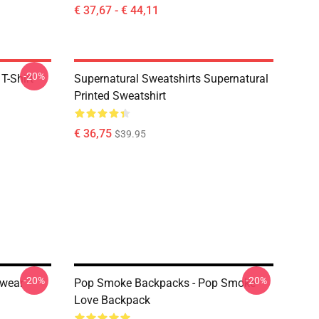
€ 37,67 - € 44,11
-20%
T-Shirt
Supernatural Sweatshirts Supernatural
Printed Sweatshirt
€ 36,75
$39.95
-20%
-20%
twear
Pop Smoke Backpacks - Pop Smoke
Love Backpack