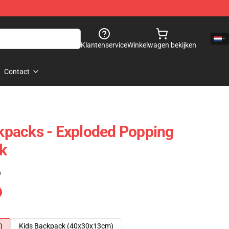
Klantenservice
Winkelwagen bekijken
Contact
packs - Exploded Popping
k
)
)
Kids Backpack (40x30x13cm)