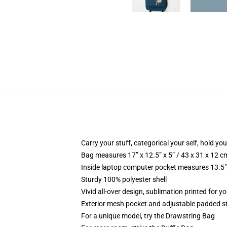
Carry your stuff, categorical your self, hold you
Bag measures 17” x 12.5” x 5” / 43 x 31 x 12 c
Inside laptop computer pocket measures 13.5" 
Sturdy 100% polyester shell
Vivid all-over design, sublimation printed for y
Exterior mesh pocket and adjustable padded s
For a unique model, try the Drawstring Bag