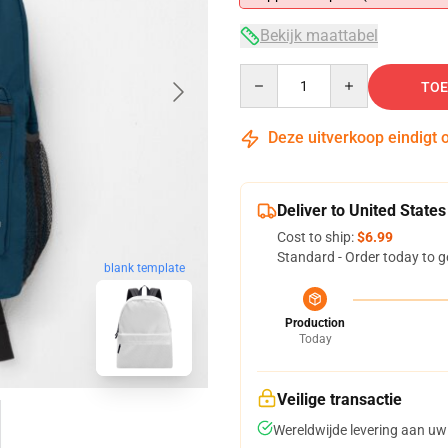
Bekijk maattabel
Quantity
TOE
Deze uitverkoop eindigt 
Deliver to United States
Cost to ship:
$6.99
Standard - Order today to g
blank template
Production
Today
Veilige transactie
Wereldwijde levering aan uw