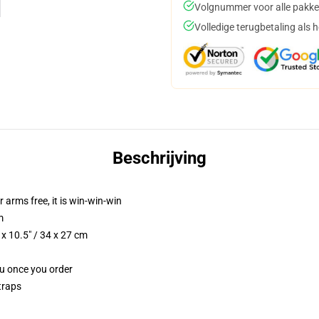
Volgnummer voor alle pakke
Volledige terugbetaling als 
Beschrijving
r arms free, it is win-win-win
m
x 10.5" / 34 x 27 cm
ou once you order
traps