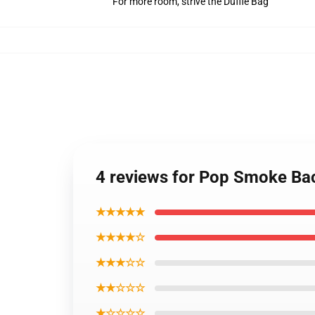
For more room, strive the Duffle Bag
4 reviews for Pop Smoke B
★★★★★
★★★★☆
★★★☆☆
★★☆☆☆
★☆☆☆☆