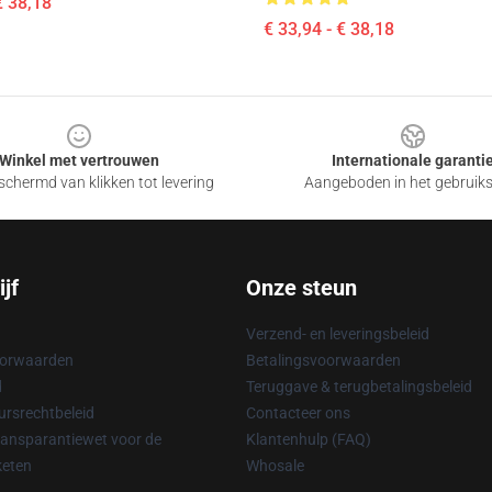
€ 38,18
€ 33,94 - € 38,18
Winkel met vertrouwen
Internationale garanti
chermd van klikken tot levering
Aangeboden in het gebruik
jf
Onze steun
Verzend- en leveringsbeleid
oorwaarden
Betalingsvoorwaarden
d
Teruggave & terugbetalingsbeleid
rsrechtbeleid
Contacteer ons
ransparantiewet voor de
Klantenhulp (FAQ)
keten
Whosale