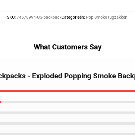
SKU
:
74578994-US-backpack
Categorieën
:
Pop Smoke rugzakken
,
What Customers Say
ackpacks - Exploded Popping Smoke Bac