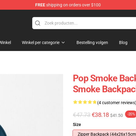
FREE
shipping on orders over $100
hop
Winkel
Winkel per categorie
Bestelling volgen
Blog
Pop Smoke Back
Smoke Backpac
(4 customer reviews
€47.73
€38.18
-20%
$41.50
Size
Zipper Backpack (44x26x15cm