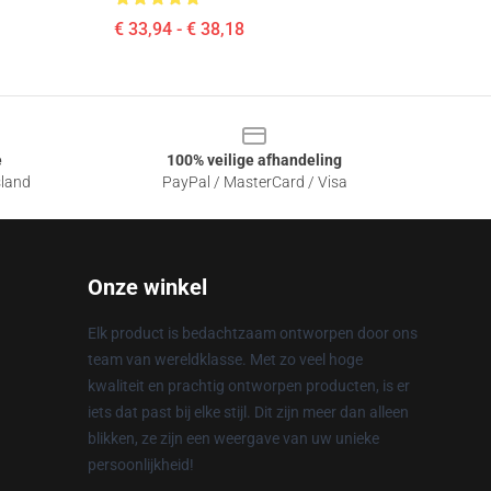
€ 33,94 - € 38,18
e
100% veilige afhandeling
sland
PayPal / MasterCard / Visa
Onze winkel
Elk product is bedachtzaam ontworpen door ons
team van wereldklasse. Met zo veel hoge
kwaliteit en prachtig ontworpen producten, is er
iets dat past bij elke stijl. Dit zijn meer dan alleen
blikken, ze zijn een weergave van uw unieke
persoonlijkheid!