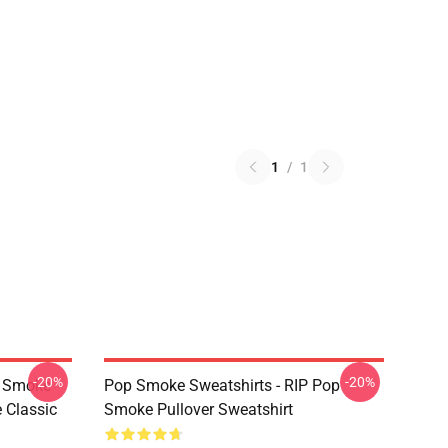
1
/
1
-20%
-20%
p Smoke
Pop Smoke Sweatshirts - RIP Pop
 Classic
Smoke Pullover Sweatshirt