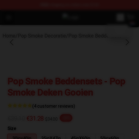
FREE
shipping on orders over $100
blank template
Open menu
Pop Smoke Store - Official Pop S
Home
/
Pop Smoke Decoratie
/
Pop Smoke Beddensets
Pop Smoke Beddensets - Pop
Smoke Deken Gooien
(4 customer reviews)
€39.10
€31.28
-20%
$34.00
Size
30inx40in
35inX47in
45inX60in
50inx60in