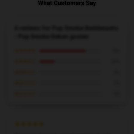
What Customers Say
4 reviews for Pop Smoke Beddensets
- Pop Smoke Deken gooien
★★★★★
75%
★★★★☆
25%
★★★☆☆
0%
★★☆☆☆
0%
★☆☆☆☆
0%