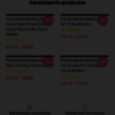
Gerelateerde producten
Pop Smoke Bedding Sets -
Pop Smoke Bedding Sets -
-20%
-20%
Funny Quiet Smoke Smoke
RIP Throw Blanket
Cigars Pop Smoke Throw
Blanket
€ 31,28 - € 59,80
€ 31,28 - € 59,80
Pop Smoke Bedding Sets -
Pop Smoke Bedding Sets -
-20%
-20%
Meet The Pop Throw Blanket
Pop Smoke For The Night
Throw Blanket
€ 31,28 - € 59,80
€ 31,28 - € 59,80
Footer
Wereldwijde verzending
Winkel met vertrouwen