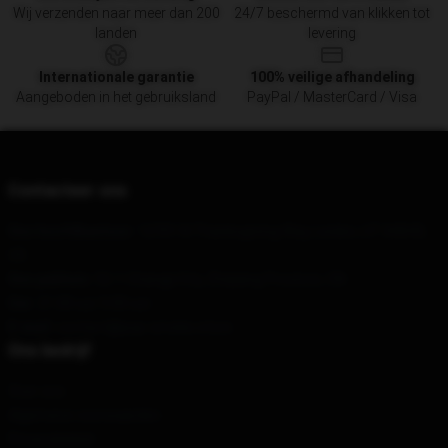
Wij verzenden naar meer dan 200
24/7 beschermd van klikken tot
landen
levering
Internationale garantie
100% veilige afhandeling
Aangeboden in het gebruiksland
PayPal / MasterCard / Visa
Contacteer ons
Ons hoofdkantoor
: 12701 N Thanksgiving Way, Leiden, UT 84043,
US
Ons pakhuis
: 52-1 Changji City, Zhejiang Province, CN
Uur
: 21.00 uur 5.00 uur
E-mail
: contact@pop-smoke.store
Ons bedrijf
Over ons
Algemene voorwaarden
Privacybeleid