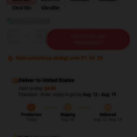
53inX70in
60inx80in
Bekijk maattabel
Quantity
TOEVOEGEN AAN
WINKELWAGEN
Deze uitverkoop eindigt over
01
:
54
:
27
Deliver to United States
Cost to ship:
$6.99
Standard - Order today to get by
Aug. 12 - Aug. 19
Production
Shipping
Delivered
Today
Aug. 08
Aug. 12 - Aug. 19