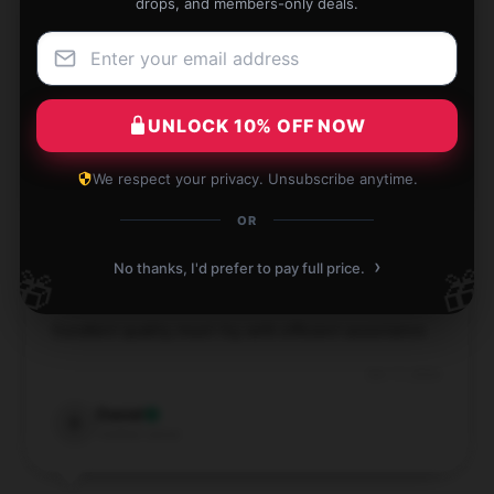
drops, and members-only deals.
Bought as a gift, the recipient praised it highly,
thanks to the shop.
UNLOCK 10% OFF NOW
Oct 24, 2024
Owen
O
We respect your privacy. Unsubscribe anytime.
Verified owner
OR
›
No thanks, I'd prefer to pay full price.
🎁
🎁
Excellent quality, must try, with efficient assistance.
Oct 17, 2024
Daniel
D
Verified owner