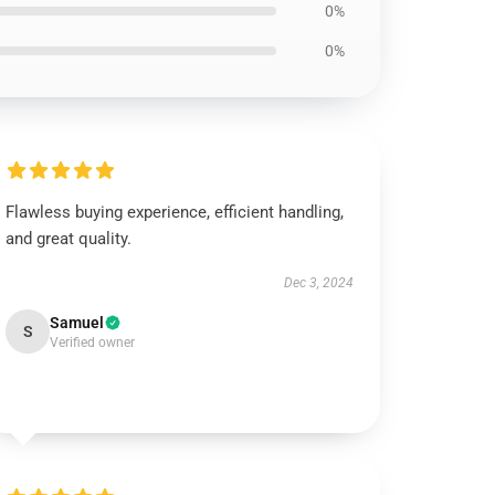
0%
0%
Flawless buying experience, efficient handling,
and great quality.
Dec 3, 2024
Samuel
S
Verified owner