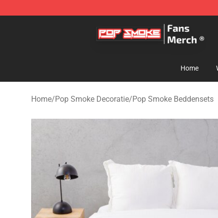
Pop Smoke Store - Official Pop Smoke Merchandise S
Home
Home
/
Pop Smoke Decoratie
/
Pop Smoke Beddensets