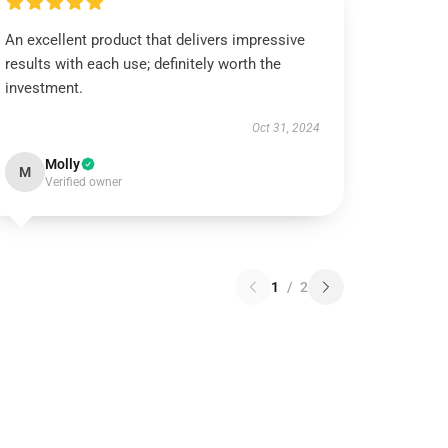
An excellent product that delivers impressive
results with each use; definitely worth the
investment.
Oct 31, 2024
Molly
M
Verified owner
1
/
2