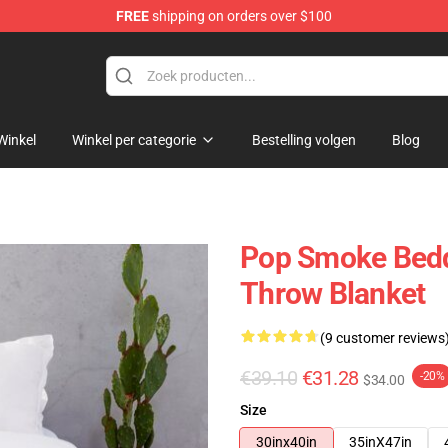
FREE
shipping on orders over $100
hop
Winkel
Winkel per categorie
Bestelling volgen
Blog
Pop Smoke Bedd
Throw Blanket
(9 customer reviews
€39.10
€31.28
-20%
$34.00
Size
30inx40in
35inX47in