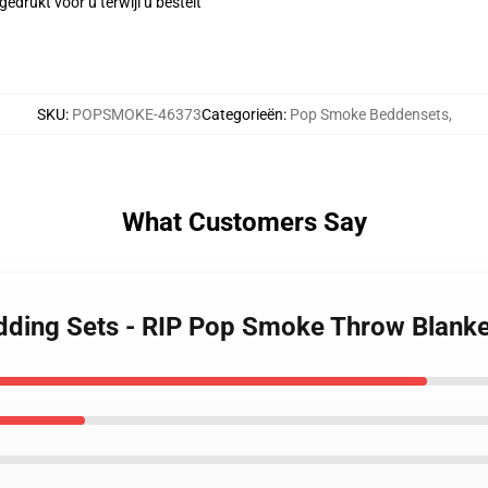
edrukt voor u terwijl u bestelt
SKU
:
POPSMOKE-46373
Categorieën
:
Pop Smoke Beddensets
,
What Customers Say
dding Sets - RIP Pop Smoke Throw Blanke