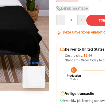
Bekijk maattabel
Quantity
TOE
Deze uitverkoop eindigt 
Deliver to United States
Cost to ship:
$6.99
Standard - Order today to g
blank template
Production
Today
Veilige transactie
Wereldwijde levering aan uw