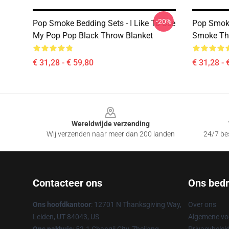
-20%
Pop Smoke Bedding Sets - I Like To See
Pop Smoke
My Pop Pop Black Throw Blanket
Smoke Th
€ 31,28 - € 59,80
€ 31,28 - 
Footer
Wereldwijde verzending
Wij verzenden naar meer dan 200 landen
24/7 bes
Contacteer ons
Ons bedri
Ons hoofdkantoor
: 12701 N Thanksgiving Way,
Over ons
Leiden, UT 84043, US
Algemene v