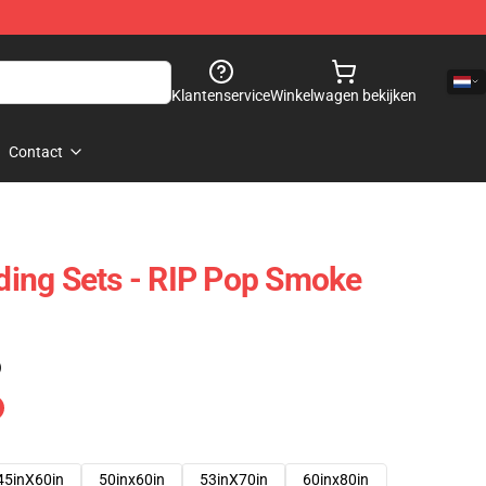
Klantenservice
Winkelwagen bekijken
Contact
ing Sets - RIP Pop Smoke
)
45inX60in
50inx60in
53inX70in
60inx80in