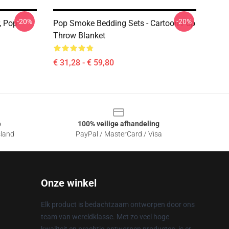
-20%
-20%
, Pop
Pop Smoke Bedding Sets - Cartoon Pop
Throw Blanket
€ 31,28 - € 59,80
e
100% veilige afhandeling
sland
PayPal / MasterCard / Visa
Onze winkel
Elk product is bedachtzaam ontworpen door ons
team van wereldklasse. Met zo veel hoge