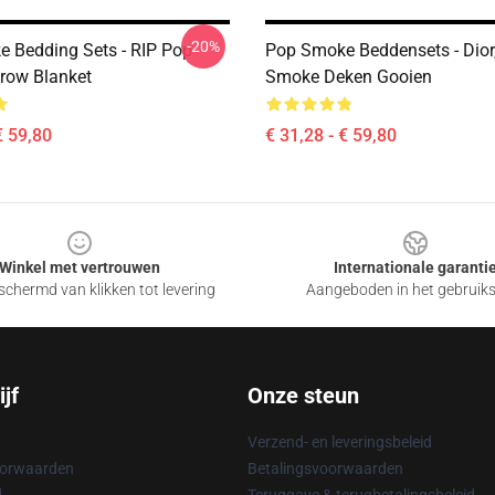
-20%
 Bedding Sets - RIP Pop
Pop Smoke Beddensets - Dior
row Blanket
Smoke Deken Gooien
€ 59,80
€ 31,28 - € 59,80
Winkel met vertrouwen
Internationale garanti
chermd van klikken tot levering
Aangeboden in het gebruik
jf
Onze steun
Verzend- en leveringsbeleid
oorwaarden
Betalingsvoorwaarden