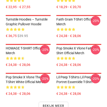
€ 22,95 - € 27,55
€ 18,29 - € 20,70
Turnstile Hoodies – Turnstile
Faith Grain T-Shirt Official
-20%
Graphic Pullover Hoodie
Merch
€ 36,75
$39.95
€ 24,38 - € 28,06
HOMAGE T-SHIRT Officiële
Pop Smoke X Vlone Faith T-
-20%
-20%
Merch
Shirt Official Merch
€ 24,38 - € 28,06
€ 24,38 - € 28,06
Pop Smoke X Vlone The Woo
Lil Peep T-Shirts Lil Peep Floral
-20%
-20%
T-Shirt White Official Merch
Portret Essentiële T-Shirt
€ 24,38 - € 28,06
€ 24,38 - € 28,06
BEKIJK MEER