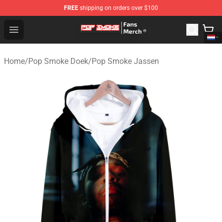
FREE
shipping on orders over $100
Pop Smoke Store - Official Pop Smoke Merchandise Sho
Open menu
Home
/
Pop Smoke Doek
/
Pop Smoke Jassen