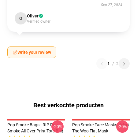
Sep 27, 2024
Oliver
O
Verified owner
Write your review
1
/
2
Best verkochte producten
Pop Smoke Bags - RIP Pop
Pop Smoke Face Masks - Meet
-20%
-20%
Smoke All Over Print Tote Bag
The Woo Flat Mask