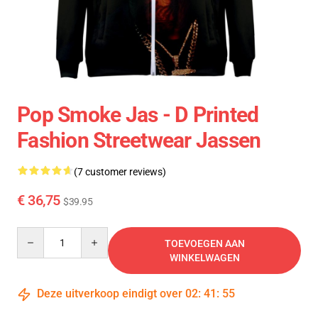
Pop Smoke Jas - D Printed
Fashion Streetwear Jassen
(7 customer reviews)
€ 36,75
$39.95
Quantity
TOEVOEGEN AAN
WINKELWAGEN
Deze uitverkoop eindigt over
02
:
41
:
55