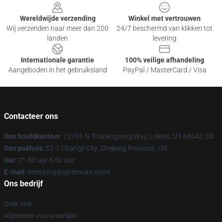
Wereldwijde verzending
Winkel met vertrouwen
Wij verzenden naar meer dan 200
24/7 beschermd van klikken tot
landen
levering
Internationale garantie
100% veilige afhandeling
Aangeboden in het gebruiksland
PayPal / MasterCard / Visa
Contacteer ons
Ons hoofdkantoor
: 12701 N Thanksgiving Way, Leiden, UT 84043, US
Ons pakhuis
: 52-1 Changji City, Zhejiang Province, CN
Uur
: 21.00 uur 5.00 uur
E-mail
: contact@pop-smoke.store
Ons bedrijf
Over ons
Algemene voorwaarden