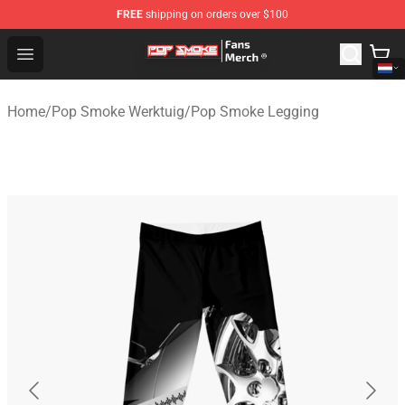
FREE
shipping on orders over $100
Pop Smoke Store - Official Pop Smoke Merchandise Sho
Open menu
Home
/
Pop Smoke Werktuig
/
Pop Smoke Legging