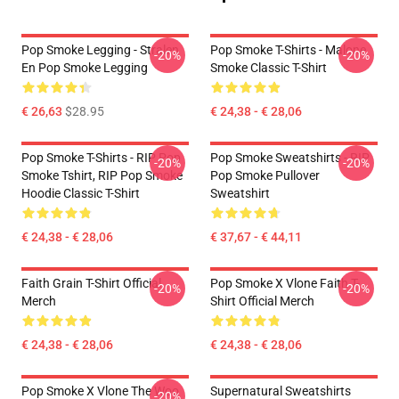
Pop Smoke Legging - Stralen
Pop Smoke T-Shirts - Malone
-20%
-20%
En Pop Smoke Legging
Smoke Classic T-Shirt
€ 26,63
$28.95
€ 24,38 - € 28,06
Pop Smoke T-Shirts - RIP Pop
Pop Smoke Sweatshirts - RIP
-20%
-20%
Smoke Tshirt, RIP Pop Smoke
Pop Smoke Pullover
Hoodie Classic T-Shirt
Sweatshirt
€ 24,38 - € 28,06
€ 37,67 - € 44,11
Faith Grain T-Shirt Official
Pop Smoke X Vlone Faith T-
-20%
-20%
Merch
Shirt Official Merch
€ 24,38 - € 28,06
€ 24,38 - € 28,06
Pop Smoke X Vlone The Woo
Supernatural Sweatshirts
-20%