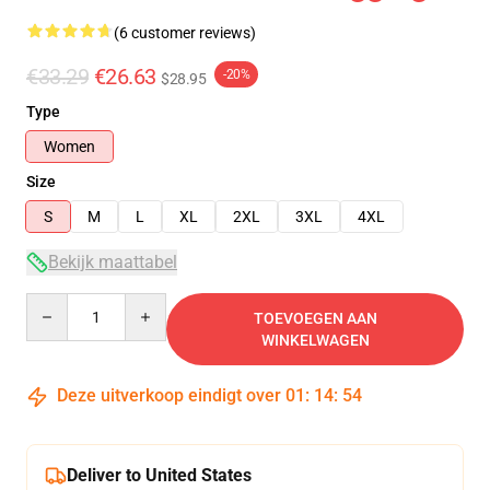
(6 customer reviews)
€33.29
€26.63
-20%
$28.95
Type
Women
Size
S
M
L
XL
2XL
3XL
4XL
Bekijk maattabel
Quantity
TOEVOEGEN AAN
WINKELWAGEN
Deze uitverkoop eindigt over
01
:
14
:
54
Deliver to United States