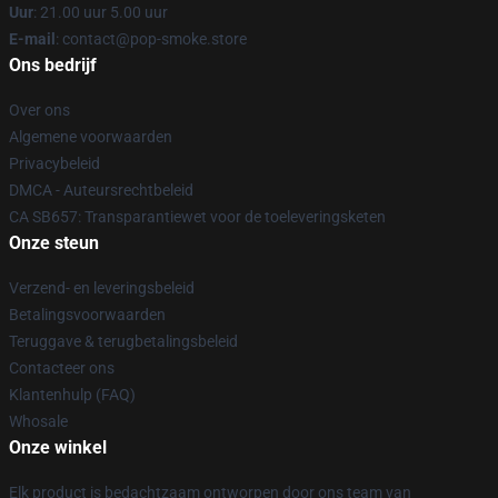
Uur
: 21.00 uur 5.00 uur
E-mail
: contact@pop-smoke.store
Ons bedrijf
Over ons
Algemene voorwaarden
Privacybeleid
DMCA - Auteursrechtbeleid
CA SB657: Transparantiewet voor de toeleveringsketen
Onze steun
Verzend- en leveringsbeleid
Betalingsvoorwaarden
Teruggave & terugbetalingsbeleid
Contacteer ons
Klantenhulp (FAQ)
Whosale
Onze winkel
Elk product is bedachtzaam ontworpen door ons team van