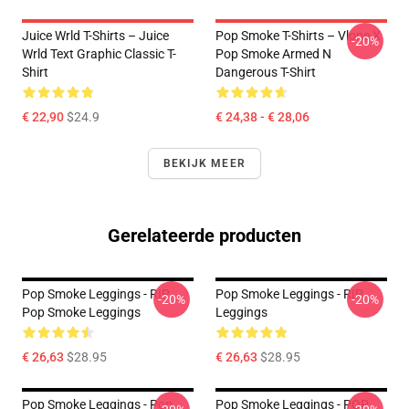
Juice Wrld T-Shirts – Juice
Pop Smoke T-Shirts – Vlone X
-20%
Wrld Text Graphic Classic T-
Pop Smoke Armed N
Shirt
Dangerous T-Shirt
€ 22,90
$24.9
€ 24,38 - € 28,06
BEKIJK MEER
Gerelateerde producten
Pop Smoke Leggings - RIP
Pop Smoke Leggings - RIP
-20%
-20%
Pop Smoke Leggings
Leggings
€ 26,63
$28.95
€ 26,63
$28.95
Pop Smoke Leggings - Pop
Pop Smoke Leggings - POP