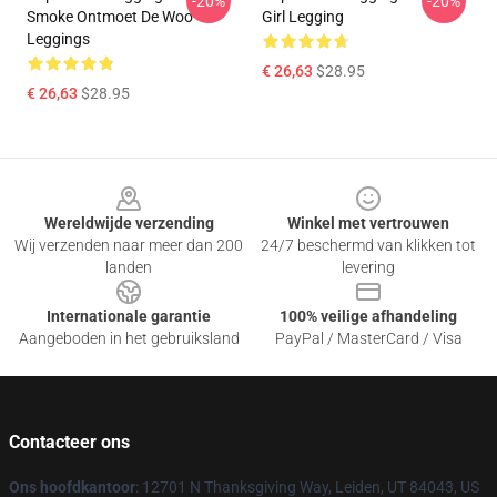
-20%
-20%
Smoke Ontmoet De Woo
Girl Legging
Leggings
€ 26,63
$28.95
€ 26,63
$28.95
Footer
Wereldwijde verzending
Winkel met vertrouwen
Wij verzenden naar meer dan 200
24/7 beschermd van klikken tot
landen
levering
Internationale garantie
100% veilige afhandeling
Aangeboden in het gebruiksland
PayPal / MasterCard / Visa
Contacteer ons
Ons hoofdkantoor
: 12701 N Thanksgiving Way, Leiden, UT 84043, US