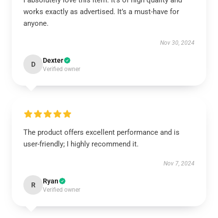
I absolutely love this item. It’s of high quality and
works exactly as advertised. It’s a must-have for
anyone.
Nov 30, 2024
Dexter
D
Verified owner
The product offers excellent performance and is
user-friendly; I highly recommend it.
Nov 7, 2024
Ryan
R
Verified owner