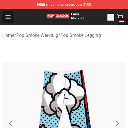
FREE
shipping on orders over $100
Pop Smoke Store - Official Pop Smoke Merchandise Sho
Open menu
Home
/
Pop Smoke Werktuig
/
Pop Smoke Legging