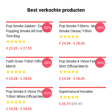
Best verkochte producten
Pop Smoke Zakken - Exploded
Pop Smoke T-Shirts - Malone
-20%
-20%
Popping Smoke All Over Print
Smoke Classic T-Shirt
Tote Bag
€ 24,38 - € 28,06
€ 22,95 - € 27,55
Faith Grain T-Shirt Official
Pop Smoke X Vlone Faith T-
-20%
-20%
Merch
Shirt Official Merch
€ 24,38 - € 28,06
€ 24,38 - € 28,06
Pop Smoke X Vlone The Woo
Supernatural Hoodies
-20%
T-Shirt White Official Merch
€ 36,75
$39.95
€ 24,38 - € 28,06