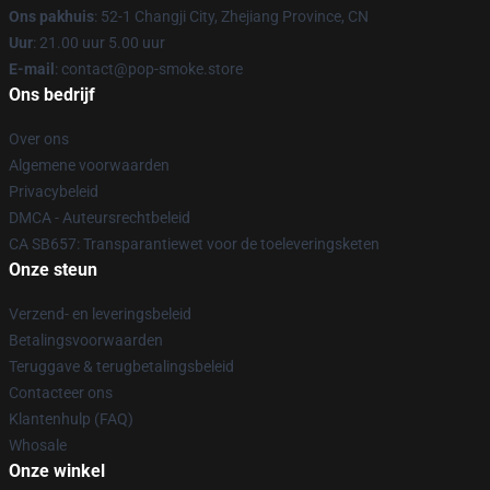
Ons pakhuis
: 52-1 Changji City, Zhejiang Province, CN
Uur
: 21.00 uur 5.00 uur
E-mail
: contact@pop-smoke.store
Ons bedrijf
Over ons
Algemene voorwaarden
Privacybeleid
DMCA - Auteursrechtbeleid
CA SB657: Transparantiewet voor de toeleveringsketen
Onze steun
Verzend- en leveringsbeleid
Betalingsvoorwaarden
Teruggave & terugbetalingsbeleid
Contacteer ons
Klantenhulp (FAQ)
Whosale
Onze winkel