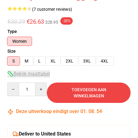
(7 customer reviews)
€33.29
€26.63
-20%
$28.95
Type
Women
Size
S
M
L
XL
2XL
3XL
4XL
Bekijk maattabel
Quantity
TOEVOEGEN AAN
WINKELWAGEN
Deze uitverkoop eindigt over
01
:
08
:
54
Deliver to United States