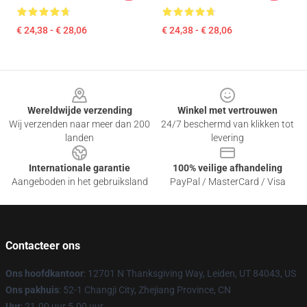
€ 24,38 - € 28,06
€ 24,38 - € 28,06
Footer
Wereldwijde verzending
Winkel met vertrouwen
Wij verzenden naar meer dan 200
24/7 beschermd van klikken tot
landen
levering
Internationale garantie
100% veilige afhandeling
Aangeboden in het gebruiksland
PayPal / MasterCard / Visa
Contacteer ons
Ons hoofdkantoor
: 12701 N Thanksgiving Way, Leiden, UT 84043, US
Ons pakhuis
: 52-1 Changji City, Zhejiang Province, CN
Uur
: 21.00 uur 5.00 uur