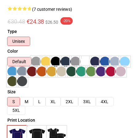
(7 customer reviews)
€30.48
€24.38
-20%
$26.50
Type
Unisex
Color
Default
Size
S
M
L
XL
2XL
3XL
4XL
5XL
Print Location