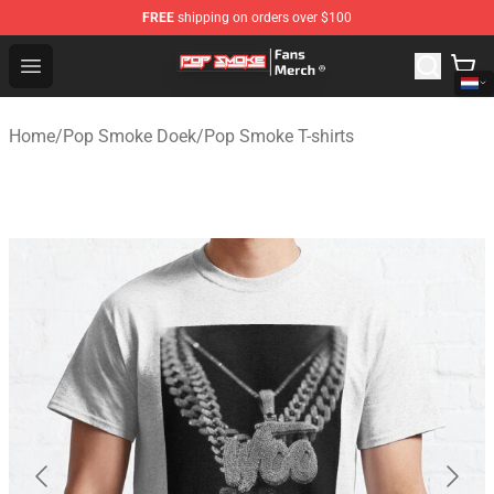
FREE
shipping on orders over $100
Pop Smoke Store - Official Pop Smoke Merchandise Sho
Open menu
Home
/
Pop Smoke Doek
/
Pop Smoke T-shirts