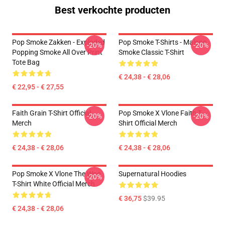
Best verkochte producten
Pop Smoke Zakken - Exploded
Pop Smoke T-Shirts - Malone
-20%
-20%
Popping Smoke All Over Print
Smoke Classic T-Shirt
Tote Bag
€ 24,38 - € 28,06
€ 22,95 - € 27,55
Faith Grain T-Shirt Official
Pop Smoke X Vlone Faith T-
-20%
-20%
Merch
Shirt Official Merch
€ 24,38 - € 28,06
€ 24,38 - € 28,06
Pop Smoke X Vlone The Woo
Supernatural Hoodies
-20%
T-Shirt White Official Merch
€ 36,75
$39.95
€ 24,38 - € 28,06