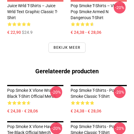
Juice Wrld T-Shirts – Juice
Pop Smoke T-Shirts – Vlone X
-20%
Wrld Text Graphic Classic T-
Pop Smoke Armed N
Shirt
Dangerous T-Shirt
€ 22,90
$24.9
€ 24,38 - € 28,06
BEKIJK MEER
Gerelateerde producten
Pop Smoke X Vlone Wraith
Pop Smoke T-Shirts - Pop
-20%
-20%
Black T-Shirt Official Merch
Smoke Classic T-Shirt
€ 24,38 - € 28,06
€ 24,38 - € 28,06
Pop Smoke X Vlone Hawk Em'
Pop Smoke T-Shirts - Pop
-20%
-20%
Tee Black Official Merch
Smoke Classic T-Shirt