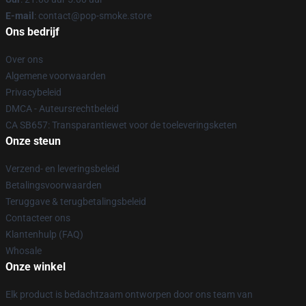
E-mail
: contact@pop-smoke.store
Ons bedrijf
Over ons
Algemene voorwaarden
Privacybeleid
DMCA - Auteursrechtbeleid
CA SB657: Transparantiewet voor de toeleveringsketen
Onze steun
Verzend- en leveringsbeleid
Betalingsvoorwaarden
Teruggave & terugbetalingsbeleid
Contacteer ons
Klantenhulp (FAQ)
Whosale
Onze winkel
Elk product is bedachtzaam ontworpen door ons team van