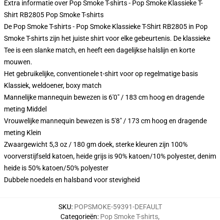
Extra informatie over Pop Smoke T-shirts - Pop Smoke Klassieke T-
Shirt RB2805 Pop Smoke T-shirts
De Pop Smoke T-shirts - Pop Smoke Klassieke T-Shirt RB2805 in Pop
Smoke T-shirts zijn het juiste shirt voor elke gebeurtenis. De klassieke
Tee is een slanke match, en heeft een dagelijkse halslijn en korte
mouwen.
Het gebruikelijke, conventionele t-shirt voor op regelmatige basis
Klassiek, weldoener, boxy match
Mannelijke mannequin bewezen is 6'0" / 183 cm hoog en dragende
meting Middel
Vrouwelijke mannequin bewezen is 5'8" / 173 cm hoog en dragende
meting Klein
Zwaargewicht 5,3 oz / 180 gm doek, sterke kleuren zijn 100%
voorverstijfseld katoen, heide grijs is 90% katoen/10% polyester, denim
heide is 50% katoen/50% polyester
Dubbele noedels en halsband voor stevigheid
SKU
:
POPSMOKE-59391-DEFAULT
Categorieën
:
Pop Smoke T-shirts
,