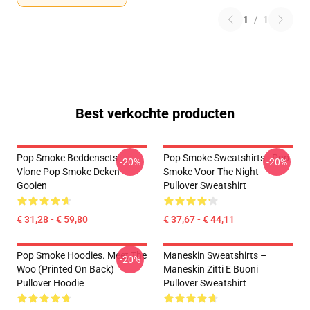
1
/
1
Best verkochte producten
Pop Smoke Beddensets -
Pop Smoke Sweatshirts - Pop
-20%
-20%
Vlone Pop Smoke Deken
Smoke Voor The Night
Gooien
Pullover Sweatshirt
€ 31,28 - € 59,80
€ 37,67 - € 44,11
Pop Smoke Hoodies. Meet The
Maneskin Sweatshirts –
-20%
Woo (printed On Back)
Maneskin Zitti E Buoni
Pullover Hoodie
Pullover Sweatshirt