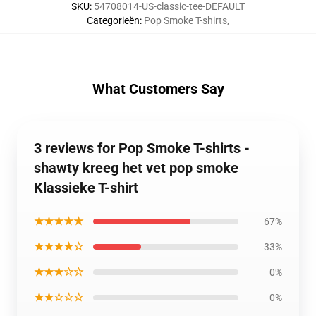
SKU
:
54708014-US-classic-tee-DEFAULT
Categorieën
:
Pop Smoke T-shirts
,
What Customers Say
3 reviews for Pop Smoke T-shirts -
shawty kreeg het vet pop smoke
Klassieke T-shirt
★★★★★
67%
★★★★☆
33%
★★★☆☆
0%
★★☆☆☆
0%