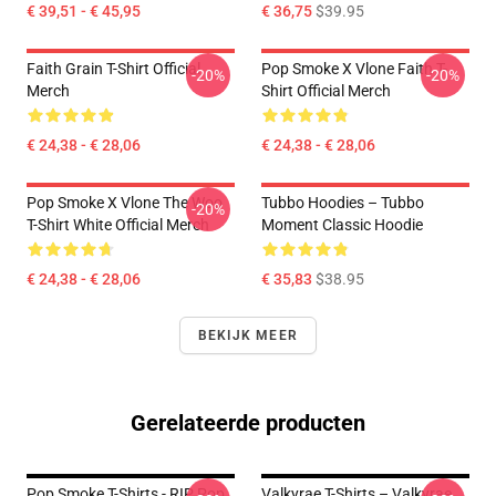
€ 39,51 - € 45,95
€ 36,75
$39.95
Faith Grain T-Shirt Official
Pop Smoke X Vlone Faith T-
-20%
-20%
Merch
Shirt Official Merch
€ 24,38 - € 28,06
€ 24,38 - € 28,06
Pop Smoke X Vlone The Woo
Tubbo Hoodies – Tubbo
-20%
T-Shirt White Official Merch
Moment Classic Hoodie
€ 24,38 - € 28,06
€ 35,83
$38.95
BEKIJK MEER
Gerelateerde producten
Pop Smoke T-Shirts - RIP Pop
Valkyrae T-Shirts – Valkyrae