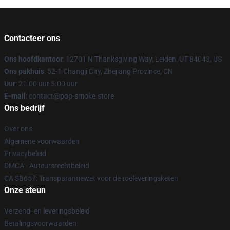
Contacteer ons
Ons hoofdkantoor
: 12701 N Thanksgiving Way, Leiden, UT 84043, US
Ons pakhuis
: 52-1 Changji City, Zhejiang Province, CN
Uur
: 21.00 uur 5.00 uur
E-mail
: contact@pop-smoke.store
Ons bedrijf
Over ons
Algemene voorwaarden
Privacybeleid
DMCA - Auteursrechtbeleid
CA SB657: Transparantiewet voor de toeleveringsketen
Onze steun
Verzend- en leveringsbeleid
Betalingsvoorwaarden