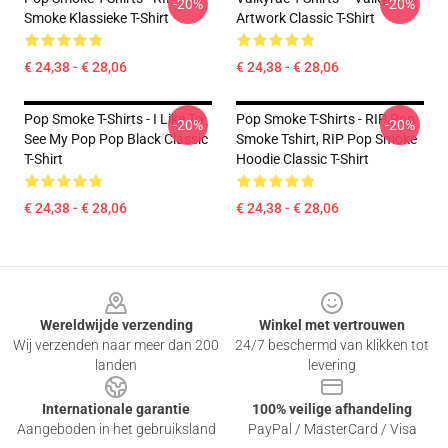
-20%
-20%
Smoke Klassieke T-Shirt
Artwork Classic T-Shirt
€ 24,38 - € 28,06
€ 24,38 - € 28,06
Pop Smoke T-Shirts - I Like To
Pop Smoke T-Shirts - RIP Pop
-20%
-20%
See My Pop Pop Black Classic
Smoke Tshirt, RIP Pop Smoke
T-Shirt
Hoodie Classic T-Shirt
€ 24,38 - € 28,06
€ 24,38 - € 28,06
Footer
Wereldwijde verzending
Winkel met vertrouwen
Wij verzenden naar meer dan 200
24/7 beschermd van klikken tot
landen
levering
Internationale garantie
100% veilige afhandeling
Aangeboden in het gebruiksland
PayPal / MasterCard / Visa