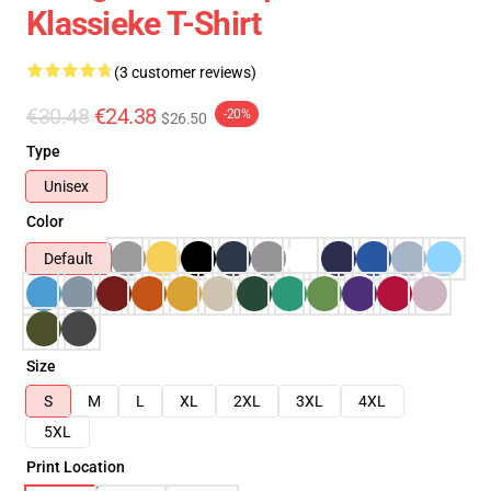
Klassieke T-Shirt
(3 customer reviews)
€30.48
€24.38
-20%
$26.50
Type
Unisex
Color
Default
Size
S
M
L
XL
2XL
3XL
4XL
5XL
Print Location