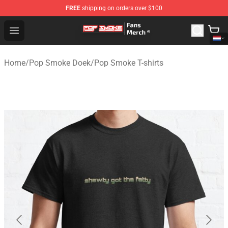
FREE
shipping on orders over $100
Pop Smoke Store - Official Pop Smoke Merchandise Sho
Open menu
Home
/
Pop Smoke Doek
/
Pop Smoke T-shirts