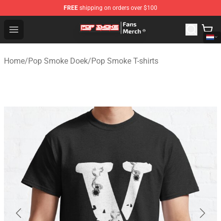
FREE
shipping on orders over $100
Pop Smoke Store - Official Pop Smoke Merchandise Sho
Open menu
Home
/
Pop Smoke Doek
/
Pop Smoke T-shirts