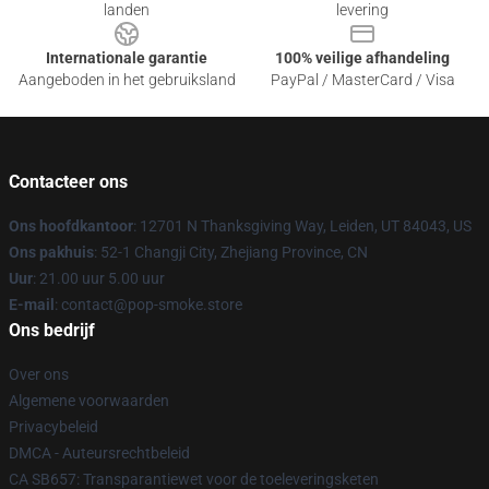
landen
levering
Internationale garantie
100% veilige afhandeling
Aangeboden in het gebruiksland
PayPal / MasterCard / Visa
Contacteer ons
Ons hoofdkantoor
: 12701 N Thanksgiving Way, Leiden, UT 84043, US
Ons pakhuis
: 52-1 Changji City, Zhejiang Province, CN
Uur
: 21.00 uur 5.00 uur
E-mail
: contact@pop-smoke.store
Ons bedrijf
Over ons
Algemene voorwaarden
Privacybeleid
DMCA - Auteursrechtbeleid
CA SB657: Transparantiewet voor de toeleveringsketen