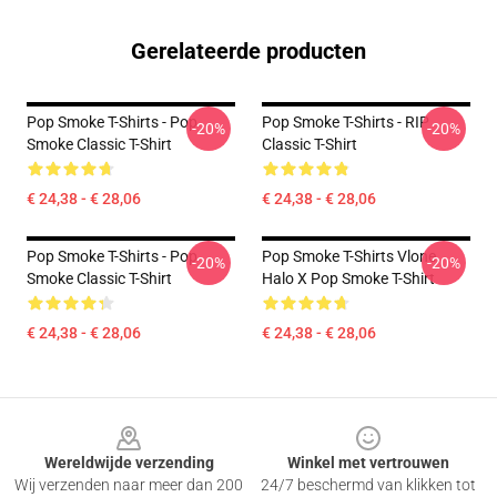
Gerelateerde producten
Pop Smoke T-Shirts - Pop
Pop Smoke T-Shirts - RIP
-20%
-20%
Smoke Classic T-Shirt
Classic T-Shirt
€ 24,38 - € 28,06
€ 24,38 - € 28,06
Pop Smoke T-Shirts - Pop
Pop Smoke T-Shirts Vlone
-20%
-20%
Smoke Classic T-Shirt
Halo X Pop Smoke T-Shirt
€ 24,38 - € 28,06
€ 24,38 - € 28,06
Footer
Wereldwijde verzending
Winkel met vertrouwen
Wij verzenden naar meer dan 200
24/7 beschermd van klikken tot