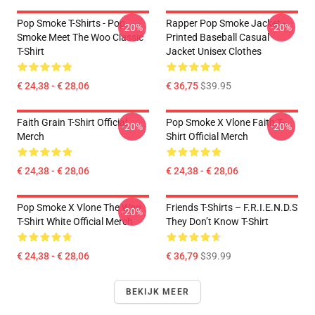
Pop Smoke T-Shirts - Pop
Rapper Pop Smoke Jacket -
-20%
-20%
Smoke Meet The Woo Classic
Printed Baseball Casual
T-Shirt
Jacket Unisex Clothes
€ 24,38 - € 28,06
€ 36,75
$39.95
Faith Grain T-Shirt Official
Pop Smoke X Vlone Faith T-
-20%
-20%
Merch
Shirt Official Merch
€ 24,38 - € 28,06
€ 24,38 - € 28,06
Pop Smoke X Vlone The Woo
Friends T-Shirts – F.R.I.E.N.D.S
-20%
T-Shirt White Official Merch
They Don’t Know T-Shirt
€ 24,38 - € 28,06
€ 36,79
$39.99
BEKIJK MEER