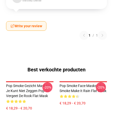
Verified owner
Write your review
1
/
1
Best verkochte producten
Pop Smoke Gezicht Maskers -
Pop Smoke Face Masks - Pop
-20%
-20%
Je Kunt Niet Zeggen Pop En
Smoke Make It Rain Flat Mask
Vergeet De Rook Flat Mask
€ 18,29 - € 20,70
€ 18,29 - € 20,70