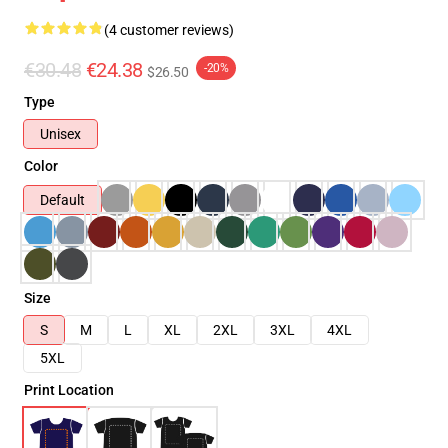
(4 customer reviews)
€30.48
€24.38
-20%
$26.50
Type
Unisex
Color
Default
Size
S
M
L
XL
2XL
3XL
4XL
5XL
Print Location