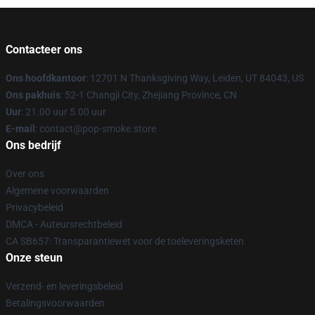
Contacteer ons
Ons hoofdkantoor
: 12701 N Thanksgiving Way, Leiden, UT 84043, US
Ons pakhuis
: 52-1 Changji City, Zhejiang Province, CN
Uur
: 21.00 uur 5.00 uur
E-mail
: contact@pop-smoke.store
Ons bedrijf
Over ons
Algemene voorwaarden
Privacybeleid
DMCA - Auteursrechtbeleid
CA SB657: Transparantiewet voor de toeleveringsketen
Onze steun
Verzend- en leveringsbeleid
Betalingsvoorwaarden