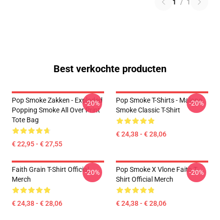
1
/
1
Best verkochte producten
Pop Smoke Zakken - Exploded
Pop Smoke T-Shirts - Malone
-20%
-20%
Popping Smoke All Over Print
Smoke Classic T-Shirt
Tote Bag
€ 24,38 - € 28,06
€ 22,95 - € 27,55
Faith Grain T-Shirt Official
Pop Smoke X Vlone Faith T-
-20%
-20%
Merch
Shirt Official Merch
€ 24,38 - € 28,06
€ 24,38 - € 28,06