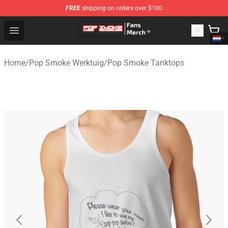
FREE
shipping on orders over $100
Pop Smoke Store - Official Pop Smoke Merchandise Sho
Open menu
Home
/
Pop Smoke Werktuig
/
Pop Smoke Tanktops