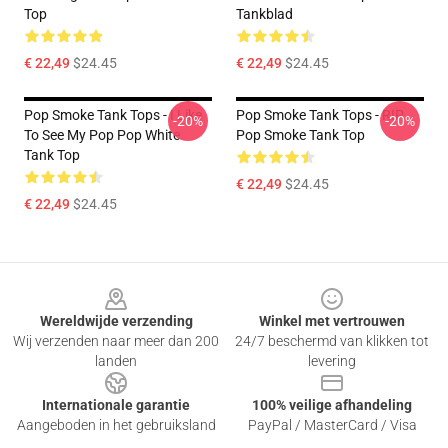
Top
Tankblad
€ 22,49
$24.45
€ 22,49
$24.45
Pop Smoke Tank Tops - I Like
Pop Smoke Tank Tops - RIP
-20%
-20%
To See My Pop Pop White
Pop Smoke Tank Top
Tank Top
€ 22,49
$24.45
€ 22,49
$24.45
Footer
Wereldwijde verzending
Winkel met vertrouwen
Wij verzenden naar meer dan 200
24/7 beschermd van klikken tot
landen
levering
Internationale garantie
100% veilige afhandeling
Aangeboden in het gebruiksland
PayPal / MasterCard / Visa