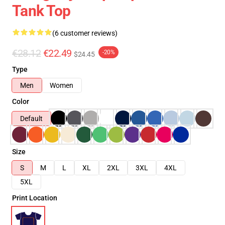
Tank Top
(6 customer reviews)
€28.12
€22.49
-20%
$24.45
Type
Men
Women
Color
Default
Size
S
M
L
XL
2XL
3XL
4XL
5XL
Print Location