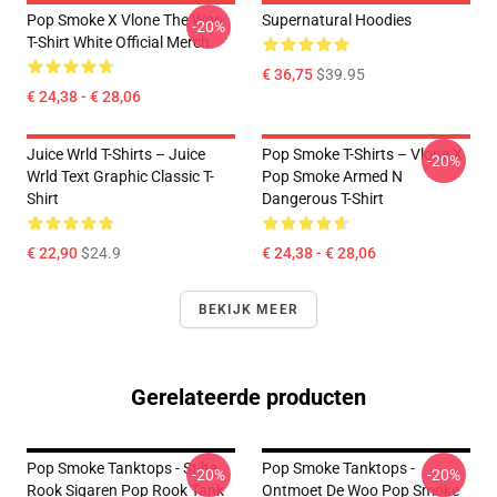
Pop Smoke X Vlone The Woo
Supernatural Hoodies
-20%
T-Shirt White Official Merch
€ 36,75
$39.95
€ 24,38 - € 28,06
Juice Wrld T-Shirts – Juice
Pop Smoke T-Shirts – Vlone X
-20%
Wrld Text Graphic Classic T-
Pop Smoke Armed N
Shirt
Dangerous T-Shirt
€ 22,90
$24.9
€ 24,38 - € 28,06
BEKIJK MEER
Gerelateerde producten
Pop Smoke Tanktops - Stilte
Pop Smoke Tanktops -
-20%
-20%
Rook Sigaren Pop Rook Tank
Ontmoet De Woo Pop Smoke