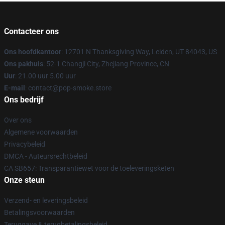
Contacteer ons
Ons hoofdkantoor
: 12701 N Thanksgiving Way, Leiden, UT 84043, US
Ons pakhuis
: 52-1 Changji City, Zhejiang Province, CN
Uur
: 21.00 uur 5.00 uur
E-mail
: contact@pop-smoke.store
Ons bedrijf
Over ons
Algemene voorwaarden
Privacybeleid
DMCA - Auteursrechtbeleid
CA SB657: Transparantiewet voor de toeleveringsketen
Onze steun
Verzend- en leveringsbeleid
Betalingsvoorwaarden
Teruggave & terugbetalingsbeleid