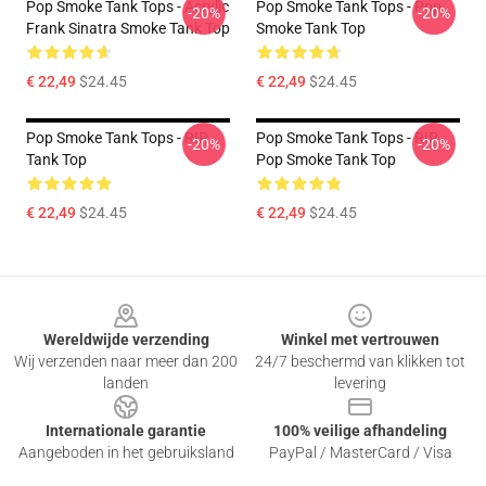
Pop Smoke Tank Tops - Acrylic
Pop Smoke Tank Tops - Pop
-20%
-20%
Frank Sinatra Smoke Tank Top
Smoke Tank Top
€ 22,49
$24.45
€ 22,49
$24.45
Pop Smoke Tank Tops - RIP
Pop Smoke Tank Tops - RIP
-20%
-20%
Tank Top
Pop Smoke Tank Top
€ 22,49
$24.45
€ 22,49
$24.45
Footer
Wereldwijde verzending
Winkel met vertrouwen
Wij verzenden naar meer dan 200
24/7 beschermd van klikken tot
landen
levering
Internationale garantie
100% veilige afhandeling
Aangeboden in het gebruiksland
PayPal / MasterCard / Visa