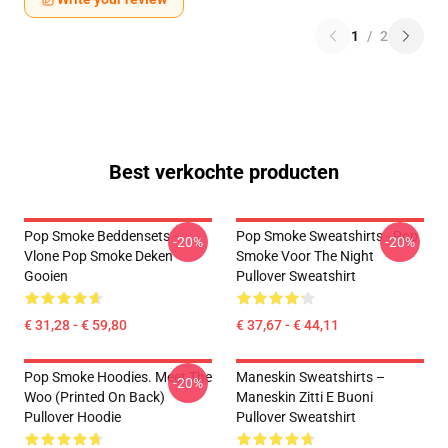
1
/
2
Best verkochte producten
Pop Smoke Beddensets -
Pop Smoke Sweatshirts - Pop
-20%
-20%
Vlone Pop Smoke Deken
Smoke Voor The Night
Gooien
Pullover Sweatshirt
€ 31,28 - € 59,80
€ 37,67 - € 44,11
Pop Smoke Hoodies. Meet The
Maneskin Sweatshirts –
-20%
Woo (printed On Back)
Maneskin Zitti E Buoni
Pullover Hoodie
Pullover Sweatshirt