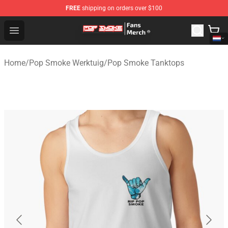
FREE
shipping on orders over $100
Pop Smoke Store - Official Pop Smoke Merchandise Sho
Open menu
Home
/
Pop Smoke Werktuig
/
Pop Smoke Tanktops