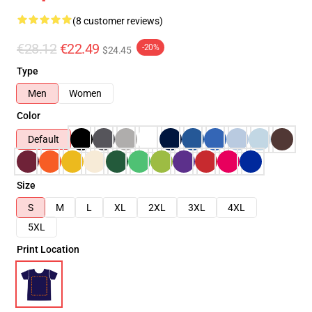
(8 customer reviews)
€28.12
€22.49
-20%
$24.45
Type
Men
Women
Color
Default
Size
S
M
L
XL
2XL
3XL
4XL
5XL
Print Location