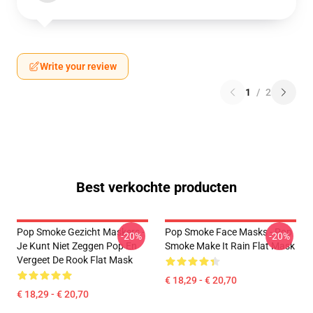
Write your review
1
/
2
Best verkochte producten
Pop Smoke Gezicht Maskers -
Pop Smoke Face Masks - Pop
-20%
-20%
Je Kunt Niet Zeggen Pop En
Smoke Make It Rain Flat Mask
Vergeet De Rook Flat Mask
€ 18,29 - € 20,70
€ 18,29 - € 20,70