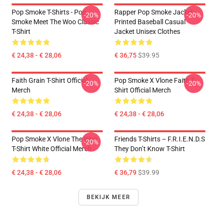
Pop Smoke T-Shirts - Pop
Rapper Pop Smoke Jacket -
-20%
-20%
Smoke Meet The Woo Classic
Printed Baseball Casual
T-Shirt
Jacket Unisex Clothes
€ 24,38 - € 28,06
€ 36,75
$39.95
Faith Grain T-Shirt Official
Pop Smoke X Vlone Faith T-
-20%
-20%
Merch
Shirt Official Merch
€ 24,38 - € 28,06
€ 24,38 - € 28,06
Pop Smoke X Vlone The Woo
Friends T-Shirts – F.R.I.E.N.D.S
-20%
T-Shirt White Official Merch
They Don’t Know T-Shirt
€ 24,38 - € 28,06
€ 36,79
$39.99
BEKIJK MEER