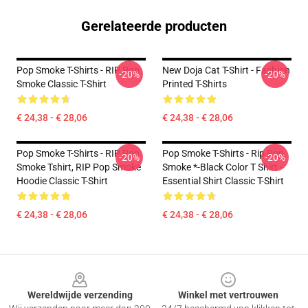
Gerelateerde producten
Pop Smoke T-Shirts - RIP Pop
New Doja Cat T-Shirt - Fashion
-20%
-20%
Smoke Classic T-Shirt
Printed T-Shirts
€ 24,38 - € 28,06
€ 24,38 - € 28,06
Pop Smoke T-Shirts - RIP Pop
Pop Smoke T-Shirts - Rip Pop
-20%
-20%
Smoke Tshirt, RIP Pop Smoke
Smoke *-Black Color T Shirt -
Hoodie Classic T-Shirt
Essential Shirt Classic T-Shirt
€ 24,38 - € 28,06
€ 24,38 - € 28,06
Footer
Wereldwijde verzending
Winkel met vertrouwen