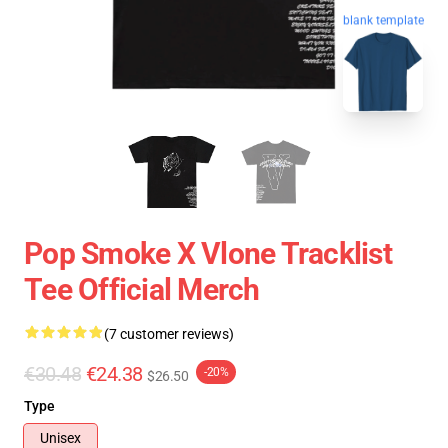
blank template
Pop Smoke X Vlone Tracklist
Tee Official Merch
(7 customer reviews)
€30.48
€24.38
-20%
$26.50
Type
Unisex