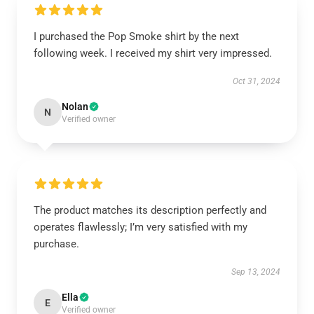
I purchased the Pop Smoke shirt by the next
following week. I received my shirt very impressed.
Oct 31, 2024
Nolan
N
Verified owner
The product matches its description perfectly and
operates flawlessly; I’m very satisfied with my
purchase.
Sep 13, 2024
Ella
E
Verified owner