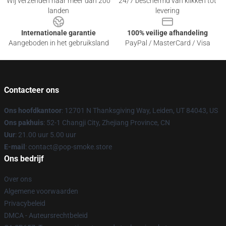
Wij verzenden naar meer dan 200
24/7 beschermd van klikken tot
landen
levering
Internationale garantie
100% veilige afhandeling
Aangeboden in het gebruiksland
PayPal / MasterCard / Visa
Contacteer ons
Ons hoofdkantoor
: 12701 N Thanksgiving Way, Leiden, UT 84043, US
Ons pakhuis
: 52-1 Changji City, Zhejiang Province, CN
Uur
: 21.00 uur 5.00 uur
E-mail
: contact@pop-smoke.store
Ons bedrijf
Over ons
Algemene voorwaarden
Privacybeleid
DMCA - Auteursrechtbeleid