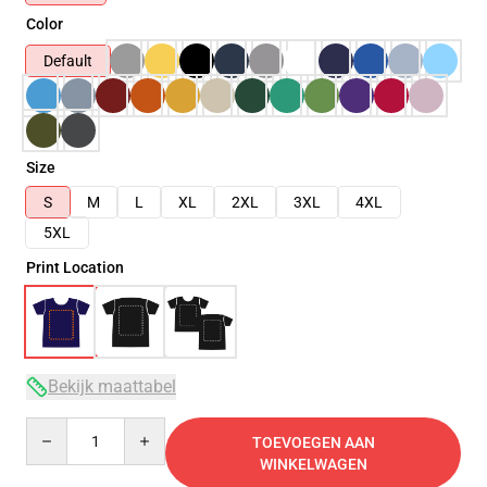
Color
Default
Size
S
M
L
XL
2XL
3XL
4XL
5XL
Print Location
Bekijk maattabel
Quantity
TOEVOEGEN AAN
WINKELWAGEN