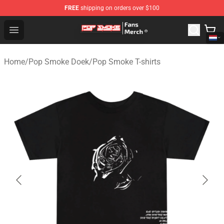
FREE
shipping on orders over $100
Pop Smoke Store - Official Pop Smoke Merchandise Sho
Open menu
Home
/
Pop Smoke Doek
/
Pop Smoke T-shirts