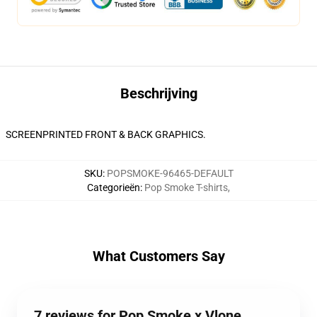
Beschrijving
SCREENPRINTED FRONT & BACK GRAPHICS.
SKU
:
POPSMOKE-96465-DEFAULT
Categorieën
:
Pop Smoke T-shirts
,
What Customers Say
7 reviews for Pop Smoke x Vlone