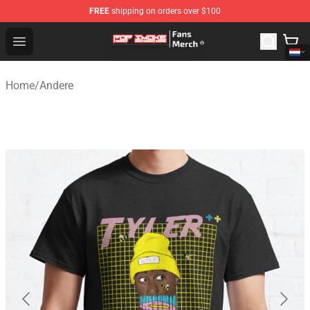
FREE
shipping on orders over $100
Pop Smoke Store - Official Pop Smoke Merchandise Sho
Open menu
Home
/
Andere