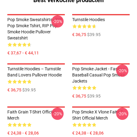
Best verkochte producten
Pop Smoke Sweatshirts - RIP
Turnstile Hoodies
-20%
Pop Smoke Tshirt, RIP Pop
Smoke Hoodie Pullover
€ 36,75
$39.95
Sweatshirt
€ 37,67 - € 44,11
Turnstile Hoodies – Turnstile
Pop Smoke Jacket - Fashion
-20%
Band Lovers Pullover Hoodie
Baseball Casual Pop Smoke
Jackets
€ 36,75
$39.95
€ 36,75
$39.95
Faith Grain T-Shirt Official
Pop Smoke X Vlone Faith T-
-20%
-20%
Merch
Shirt Official Merch
€ 24,38 - € 28,06
€ 24,38 - € 28,06