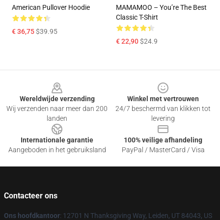
American Pullover Hoodie
MAMAMOO – You’re The Best
Classic T-Shirt
€ 36,75
$39.95
€ 22,90
$24.9
Footer
Wereldwijde verzending
Winkel met vertrouwen
Wij verzenden naar meer dan 200
24/7 beschermd van klikken tot
landen
levering
Internationale garantie
100% veilige afhandeling
Aangeboden in het gebruiksland
PayPal / MasterCard / Visa
Contacteer ons
Ons hoofdkantoor
: 12701 N Thanksgiving Way, Leiden, UT 84043, US