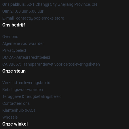
Ons pakhuis
: 52-1 Changji City, Zhejiang Province, CN
Uur
: 21.00 uur 5.00 uur
E-mail
: contact@pop-smoke.store
Ons bedrijf
Over ons
Algemene voorwaarden
Privacybeleid
DMCA - Auteursrechtbeleid
CA SB657: Transparantiewet voor de toeleveringsketen
Onze steun
Verzend- en leveringsbeleid
Betalingsvoorwaarden
Teruggave & terugbetalingsbeleid
Contacteer ons
Klantenhulp (FAQ)
Whosale
Onze winkel