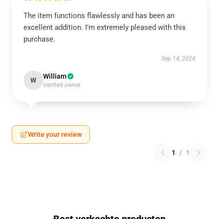
The item functions flawlessly and has been an
excellent addition. I’m extremely pleased with this
purchase.
Sep 14, 2024
William
W
Verified owner
Write your review
1
/
1