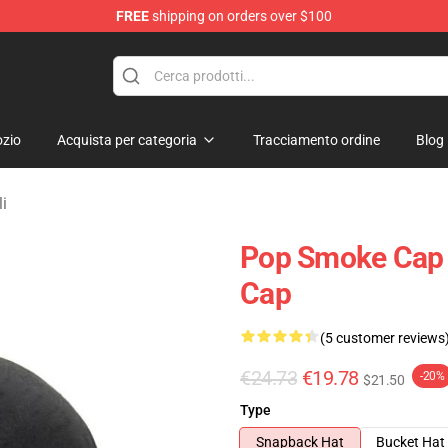
FREE
shipping on orders over $100
hop
zio
Acquista per categoria
Tracciamento ordine
Blog
i
Pop Smoke Cap 
Cap
(5 customer reviews
€24.73
€19.78
-20%
$21.50
Type
Snapback Hat
Bucket Hat