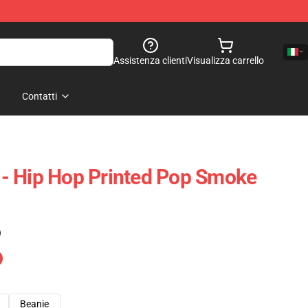
Assistenza clienti
Visualizza carrello
Contatti
- Hip Hop Printed Pop Smoke
)
Beanie