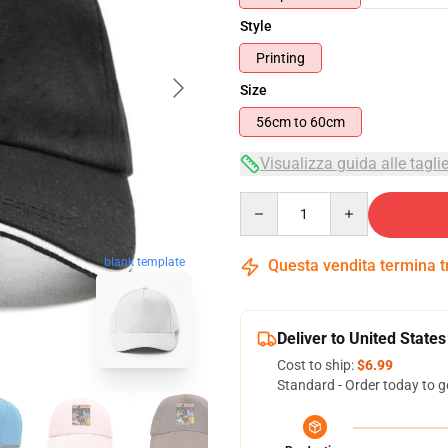
Style
Printing
Size
56cm to 60cm
Visualizza guida alle tagli
Quantity
blank template
Questa vendita termina 
Deliver to United States
Cost to ship:
$6.99
Standard - Order today to g