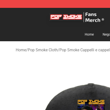
Pop Smoke Store - Official Pop Smoke Merchandise S
Home
Nego
Home
/
Pop Smoke Cloth
/
Pop Smoke Cappelli e cappell