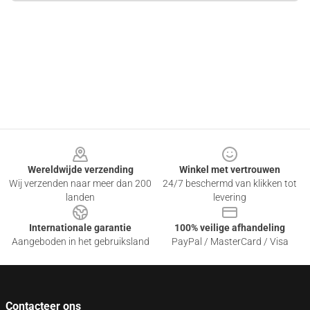
Footer
Wereldwijde verzending
Winkel met vertrouwen
Wij verzenden naar meer dan 200
24/7 beschermd van klikken tot
landen
levering
Internationale garantie
100% veilige afhandeling
Aangeboden in het gebruiksland
PayPal / MasterCard / Visa
Contacteer ons