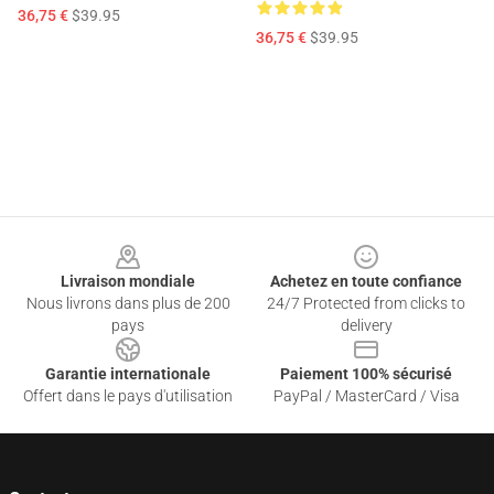
36,75 €
$39.95
36,75 €
$39.95
Footer
Livraison mondiale
Achetez en toute confiance
Nous livrons dans plus de 200
24/7 Protected from clicks to
pays
delivery
Garantie internationale
Paiement 100% sécurisé
Offert dans le pays d'utilisation
PayPal / MasterCard / Visa