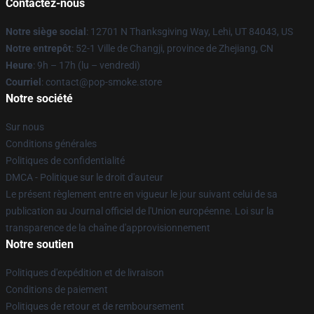
Contactez-nous
Notre siège social
: 12701 N Thanksgiving Way, Lehi, UT 84043, US
Notre entrepôt
: 52-1 Ville de Changji, province de Zhejiang, CN
Heure
: 9h – 17h (lu – vendredi)
Courriel
: contact@pop-smoke.store
Notre société
Sur nous
Conditions générales
Politiques de confidentialité
DMCA - Politique sur le droit d'auteur
Le présent règlement entre en vigueur le jour suivant celui de sa
publication au Journal officiel de l'Union européenne. Loi sur la
transparence de la chaîne d'approvisionnement
Notre soutien
Politiques d'expédition et de livraison
Conditions de paiement
Politiques de retour et de remboursement