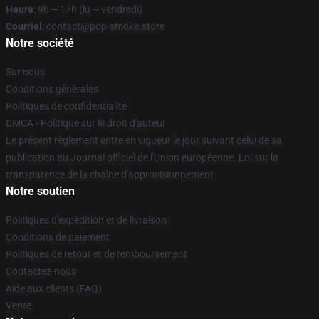
Heure
: 9h – 17h (lu – vendredi)
Courriel
: contact@pop-smoke.store
Notre société
Sur nous
Conditions générales
Politiques de confidentialité
DMCA - Politique sur le droit d'auteur
Le présent règlement entre en vigueur le jour suivant celui de sa
publication au Journal officiel de l'Union européenne. Loi sur la
transparence de la chaîne d'approvisionnement
Notre soutien
Politiques d'expédition et de livraison
Conditions de paiement
Politiques de retour et de remboursement
Contactez-nous
Aide aux clients (FAQ)
Vente