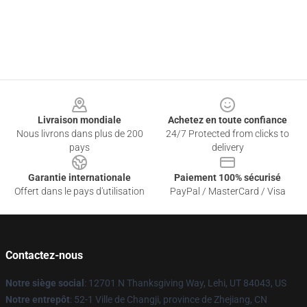
Footer
Livraison mondiale
Achetez en toute confiance
Nous livrons dans plus de 200
24/7 Protected from clicks to
pays
delivery
Garantie internationale
Paiement 100% sécurisé
Offert dans le pays d'utilisation
PayPal / MasterCard / Visa
Contactez-nous
Notre siège social
: 12701 N Thanksgiving Way, Lehi, UT 84043, US
Notre entrepôt
: 52-1 Ville de Changji, province de Zhejiang, CN