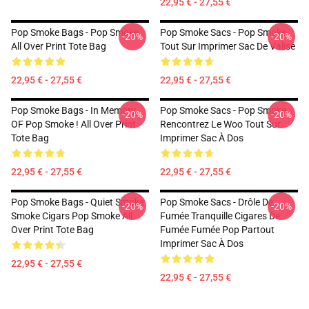
22,95 € - 27,55 €
Pop Smoke Bags - Pop Smoke
Pop Smoke Sacs - Pop Smoke
-20%
-20%
All Over Print Tote Bag
Tout Sur Imprimer Sac De Valise
22,95 € - 27,55 €
22,95 € - 27,55 €
Pop Smoke Bags - In Memory
Pop Smoke Sacs - Pop Smoke
-20%
-20%
OF Pop Smoke ! All Over Print
Rencontrez Le Woo Tout Sur
Tote Bag
Imprimer Sac À Dos
22,95 € - 27,55 €
22,95 € - 27,55 €
Pop Smoke Bags - Quiet Smoke
Pop Smoke Sacs - Drôle De
-20%
-20%
Smoke Cigars Pop Smoke All
Fumée Tranquille Cigares De
Over Print Tote Bag
Fumée Fumée Pop Partout
Imprimer Sac À Dos
22,95 € - 27,55 €
22,95 € - 27,55 €