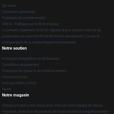
Sur nous
Conditions générales
Politiques de confidentialité
DMCA - Politique sur le droit d'auteur
Le présent règlement entre en vigueur le jour suivant celui de sa
publication au Journal officiel de l'Union européenne. Loi sur la
transparence de la chaîne d'approvisionnement
Notre soutien
Politiques d'expédition et de livraison
Conditions de paiement
Politiques de retour et de remboursement
Contactez-nous
Aide aux clients (FAQ)
Vente
Notre magasin
Chaque produit a été conçu avec soin par notre équipe de classe
mondiale. Avec tant de produits de haute qualité et magnifiquement