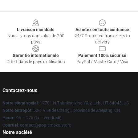
Footer
Livraison mondiale
Achetez en toute confiance
Nous livrons dans plus de 200
24/7 Protected from clicks to
pays
delivery
Garantie internationale
Paiement 100% sécurisé
Offert dans le pays d'utilisation
PayPal / MasterCard / Visa
Contactez-nous
Notre siège social
: 12701 N Thanksgiving Way, Lehi, UT 84043, US
Notre entrepôt
: 52-1 Ville de Changji, province de Zhejiang, CN
Heure
: 9h – 17h (lu – vendredi)
Courriel
: contact@pop-smoke.store
Notre société