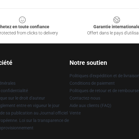
hetez en toute confiance
Garantie international
otected from clicks to delivery
Offert dans le pays d'utilisa
ciété
Notre soutien
Politiques d'expédition et de livraiso
énérales
Conditions de paiement
 confidentialité
Politiques de retour et de rembours
que sur le droit d'auteur
Contactez-nous
glement entre en vigueur le jour
Aide aux clients (FAQ)
 de sa publication au Journal officiel
Vente
uropéenne. Loi sur la transparence de
approvisionnement