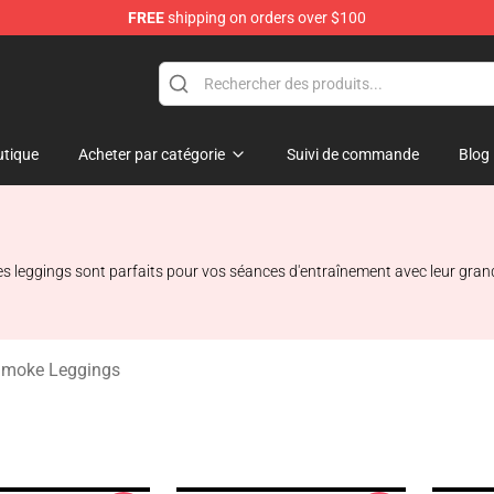
FREE
shipping on orders over $100
hop
tique
Acheter par catégorie
Suivi de commande
Blog
eggings sont parfaits pour vos séances d'entraînement avec leur grand 
Smoke Leggings