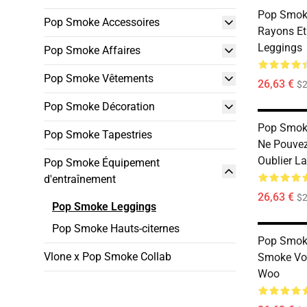
Pop Smoke
Pop Smoke Accessoires
Rayons E
Leggings
Pop Smoke Affaires
Pop Smoke Vêtements
26,63 €
$2
Pop Smoke Décoration
Pop Smoke
Pop Smoke Tapestries
Ne Pouvez
Oublier L
Pop Smoke Équipement
d'entraînement
26,63 €
$2
Pop Smoke Leggings
Pop Smoke Hauts-citernes
Pop Smoke
Vlone x Pop Smoke Collab
Smoke Voi
Woo