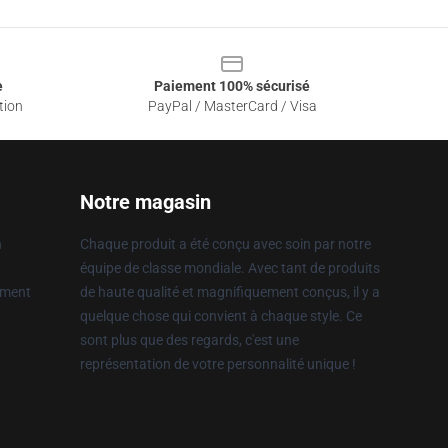
e
Paiement 100% sécurisé
tion
PayPal / MasterCard / Visa
Notre magasin
n
Chaque produit a été conçu avec soin par notre
équipe de classe mondiale. Avec tant de produits
ement
de haute qualité et magnifiquement conçus, il y a
quelque chose qui convient à chaque style. Ce
sont plus que des regards, c'est une
représentation de votre personnalité unique !