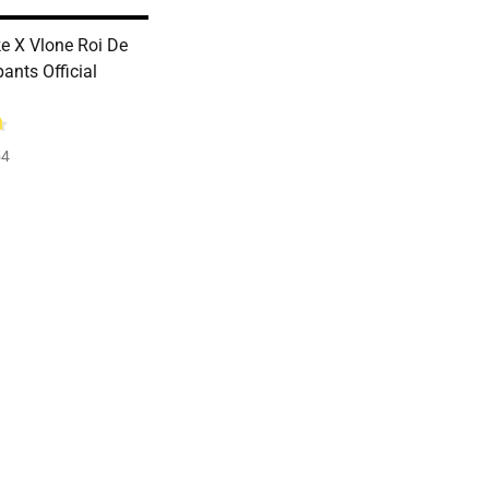
 X Vlone Roi De
ants Official
54