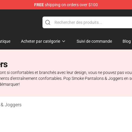
FREE
shipping on orders over $100
hop
tique
Acheter par catégorie
Suivi de commande
Blog
rs
s sont si confortables et branchés avec leur design, vous ne pouvez pas vo
ements d'entraînement confortables. Pop Smoke Pantalons & Joggers en so
 démarquer!
 & Joggers