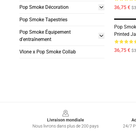
Pop Smoke Décoration
36,75 €
$3
Pop Smoke Tapestries
Pop Smoke
Pop Smoke Équipement
Printed J
d'entraînement
36,75 €
$3
Vlone x Pop Smoke Collab
Footer
Livraison mondiale
Ac
Nous livrons dans plus de 200 pays
24/7 Pr