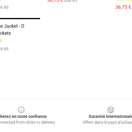
36,75 €
$39.95
36,75 €
9.95
 Jacket - D
ackets
9.95
hetez en toute confiance
Garantie international
otected from clicks to delivery
Offert dans le pays d'utilisa