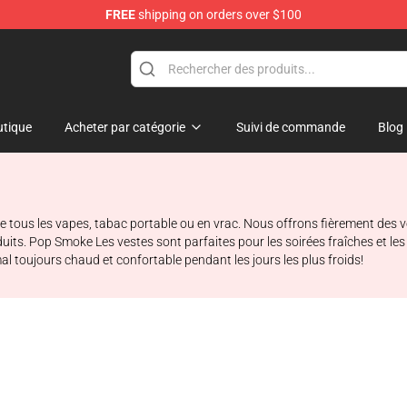
FREE
shipping on orders over $100
hop
tique
Acheter par catégorie
Suivi de commande
Blog
de tous les vapes, tabac portable ou en vrac. Nous offrons fièrement des 
duits. Pop Smoke Les vestes sont parfaites pour les soirées fraîches et 
l toujours chaud et confortable pendant les jours les plus froids!