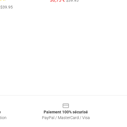
36,75 €
$39.95
$39.95
e
Paiement 100% sécurisé
tion
PayPal / MasterCard / Visa