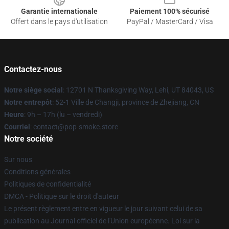
Garantie internationale
Paiement 100% sécurisé
Offert dans le pays d'utilisation
PayPal / MasterCard / Visa
Contactez-nous
Notre siège social
: 12701 N Thanksgiving Way, Lehi, UT 84043, US
Notre entrepôt
: 52-1 Ville de Changji, province de Zhejiang, CN
Heure
: 9h – 17h (lu – vendredi)
Courriel
: contact@pop-smoke.store
Notre société
Sur nous
Conditions générales
Politiques de confidentialité
DMCA - Politique sur le droit d'auteur
Le présent règlement entre en vigueur le jour suivant celui de sa
publication au Journal officiel de l'Union européenne. Loi sur la