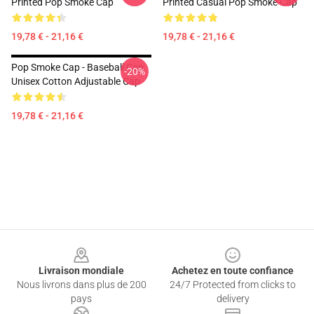
Printed Pop Smoke Cap
Printed Casual Pop Smoke Cap
19,78 € - 21,16 €
19,78 € - 21,16 €
Pop Smoke Cap - Baseball Cap
-20%
Unisex Cotton Adjustable Cap
19,78 € - 21,16 €
Footer
Livraison mondiale
Achetez en toute confiance
Nous livrons dans plus de 200
24/7 Protected from clicks to
pays
delivery