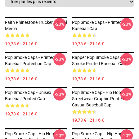
Faith Rhinestone Trucker Official
Pop Smoke Caps - Printed
-20%
-20%
Merch
Baseball Cap
19,78 € - 21,16 €
19,78 € - 21,16 €
Pop Smoke Caps - Printed
Rapper Pop Smoke Caps - Pop
-20%
-20%
Baseball Protection Cap
Smoke Printed Baseball Cap
19,78 € - 21,16 €
19,78 € - 21,16 €
Pop Smoke Cap - Unisex
Pop Smoke Cap - Hip Hop
-20%
-20%
Baseball Printed Cap
Streetwear Graphic Printed
Casual Baseball Cap
19,78 € - 21,16 €
19,78 € - 21,16 €
Pop Smoke Cap - Hip Hop
Pop Smoke Cap – Hip Hop
-20%
-20%