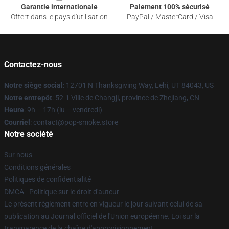
Garantie internationale
Paiement 100% sécurisé
Offert dans le pays d'utilisation
PayPal / MasterCard / Visa
Contactez-nous
Notre siège social
: 12701 N Thanksgiving Way, Lehi, UT 84043, US
Notre entrepôt
: 52-1 Ville de Changji, province de Zhejiang, CN
Heure
: 9h – 17h (lu – vendredi)
Courriel
: contact@pop-smoke.store
Notre société
Sur nous
Conditions générales
Politiques de confidentialité
DMCA - Politique sur le droit d'auteur
Le présent règlement entre en vigueur le jour suivant celui de sa
publication au Journal officiel de l'Union européenne. Loi sur la
transparence de la chaîne d'approvisionnement