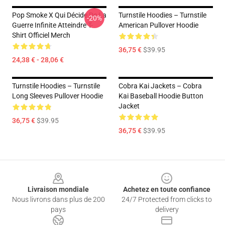
Pop Smoke X Qui Décide De La
Turnstile Hoodies – Turnstile
-20%
Guerre Infinite Atteindre T-
American Pullover Hoodie
Shirt Officiel Merch
36,75 €
$39.95
24,38 € - 28,06 €
Turnstile Hoodies – Turnstile
Cobra Kai Jackets – Cobra
Long Sleeves Pullover Hoodie
Kai Baseball Hoodie Button
Jacket
36,75 €
$39.95
36,75 €
$39.95
Footer
Livraison mondiale
Achetez en toute confiance
Nous livrons dans plus de 200
24/7 Protected from clicks to
pays
delivery