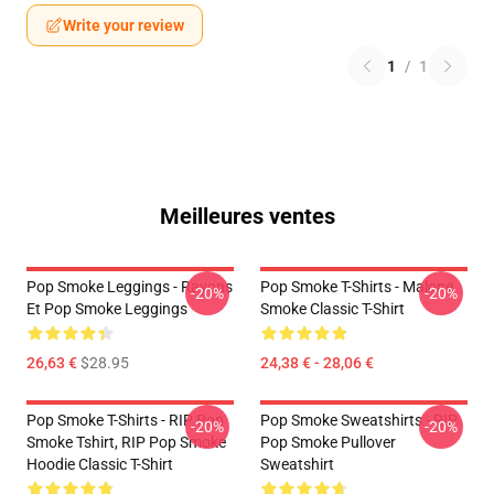
Write your review
1
/
1
Meilleures ventes
Pop Smoke Leggings - Rayons
Pop Smoke T-Shirts - Malone
-20%
-20%
Et Pop Smoke Leggings
Smoke Classic T-Shirt
26,63 €
$28.95
24,38 € - 28,06 €
Pop Smoke T-Shirts - RIP Pop
Pop Smoke Sweatshirts - RIP
-20%
-20%
Smoke Tshirt, RIP Pop Smoke
Pop Smoke Pullover
Hoodie Classic T-Shirt
Sweatshirt