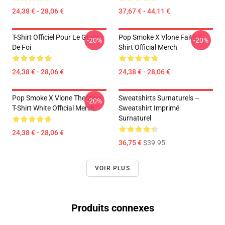
24,38 € - 28,06 €
37,67 € - 44,11 €
T-Shirt Officiel Pour Le Grain
Pop Smoke X Vlone Faith T-
-20%
-20%
De Foi
Shirt Official Merch
24,38 € - 28,06 €
24,38 € - 28,06 €
Pop Smoke X Vlone The Woo
Sweatshirts Surnaturels –
-20%
T-Shirt White Official Mersh
Sweatshirt Imprimé
Surnaturel
24,38 € - 28,06 €
36,75 €
$39.95
VOIR PLUS
Produits connexes