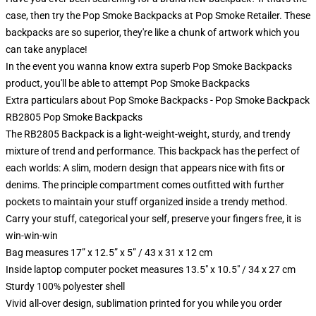
case, then try the Pop Smoke Backpacks at Pop Smoke Retailer. These
backpacks are so superior, they're like a chunk of artwork which you
can take anyplace!
In the event you wanna know extra superb Pop Smoke Backpacks
product, you'll be able to attempt
Pop Smoke Backpacks
Extra particulars about Pop Smoke Backpacks - Pop Smoke Backpack
RB2805 Pop Smoke Backpacks
The RB2805 Backpack is a light-weight-weight, sturdy, and trendy
mixture of trend and performance. This backpack has the perfect of
each worlds: A slim, modern design that appears nice with fits or
denims. The principle compartment comes outfitted with further
pockets to maintain your stuff organized inside a trendy method.
Carry your stuff, categorical your self, preserve your fingers free, it is
win-win-win
Bag measures 17” x 12.5” x 5” / 43 x 31 x 12 cm
Inside laptop computer pocket measures 13.5" x 10.5" / 34 x 27 cm
Sturdy 100% polyester shell
Vivid all-over design, sublimation printed for you while you order