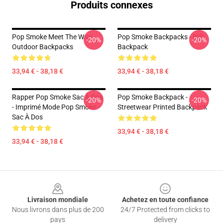
Produits connexes
Pop Smoke Meet The Woo
Pop Smoke Backpacks - RIP
-20%
-20%
Outdoor Backpacks
Backpack
33,94 € - 38,18 €
33,94 € - 38,18 €
Rapper Pop Smoke Sac À Dos
Pop Smoke Backpack -
-20%
-20%
- Imprimé Mode Pop Smoke
Streetwear Printed Backpack
Sac À Dos
33,94 € - 38,18 €
33,94 € - 38,18 €
Footer
Livraison mondiale
Achetez en toute confiance
Nous livrons dans plus de 200
24/7 Protected from clicks to
pays
delivery