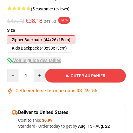
(5 customer reviews)
€47.73
€38.18
-20%
$41.50
Size
Zipper Backpack (44x26x15cm)
Kids Backpack (40x30x13cm)
Voir le guide des tailles
Quantity
AJOUTER AU PANIER
Cette vente se termine dans
03
:
49
:
54
Deliver to United States
Cost to ship:
$6.99
Standard - Order today to get by
Aug. 15 - Aug. 22