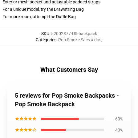
Exterior mesh pocket and adjustable padded straps
For a unique model, try the Drawstring Bag
For more room, attempt the Duffle Bag
SKU
:
52002377-US-backpack
Catégories
:
Pop Smoke Sacs à dos
,
What Customers Say
5 reviews for Pop Smoke Backpacks -
Pop Smoke Backpack
★★★★★
60%
★★★★☆
40%