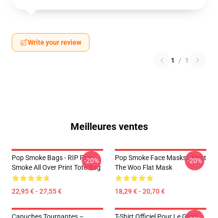
Write your review
1
/
1
Meilleures ventes
Pop Smoke Bags - RIP Pop
Pop Smoke Face Masks - Meet
-20%
-20%
Smoke All Over Print Tote Bag
The Woo Flat Mask
22,95 € - 27,55 €
18,29 € - 20,70 €
Capuches Tournantes –
T-Shirt Officiel Pour Le Grain