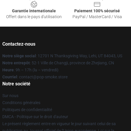
Garantie internationale
Paiement 100% sécurisé
Offert dans le pays d'utilisation
PayPal / MasterCard / Visa
Contactez-nous
Notre siège social
: 12701 N Thanksgiving Way, Lehi, UT 84043, US
Notre entrepôt
: 52-1 Ville de Changji, province de Zhejiang, CN
Heure
: 9h – 17h (lu – vendredi)
Courriel
: contact@pop-smoke.store
Notre société
Sur nous
Conditions générales
Politiques de confidentialité
DMCA - Politique sur le droit d'auteur
Le présent règlement entre en vigueur le jour suivant celui de sa
publication au Journal officiel de l'Union européenne. Loi sur la