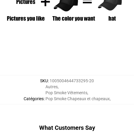
SKU
:
1005004644733295-20
Autres
,
Pop Smoke Vêtements
,
Catégories
:
Pop Smoke Chapeaux et chapeaux
,
What Customers Say