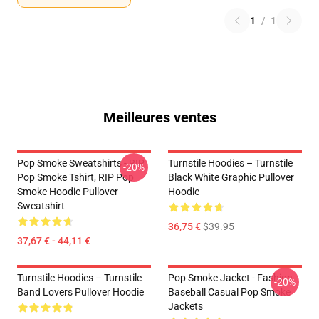
1
/
1
Meilleures ventes
Pop Smoke Sweatshirts - RIP
Turnstile Hoodies – Turnstile
-20%
Pop Smoke Tshirt, RIP Pop
Black White Graphic Pullover
Smoke Hoodie Pullover
Hoodie
Sweatshirt
36,75 €
$39.95
37,67 € - 44,11 €
Turnstile Hoodies – Turnstile
Pop Smoke Jacket - Fashion
-20%
Band Lovers Pullover Hoodie
Baseball Casual Pop Smoke
Jackets