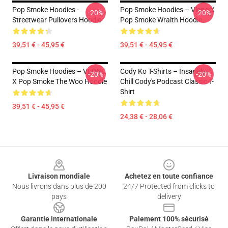
Pop Smoke Hoodies -
Pop Smoke Hoodies – Vlone X
-20%
-20%
Streetwear Pullovers Hoodie
Pop Smoke Wraith Hoodie
39,51 € - 45,95 €
39,51 € - 45,95 €
Pop Smoke Hoodies – VLONE
Cody Ko T-Shirts – Insanely
-20%
-20%
X Pop Smoke The Woo Hoodie
Chill Cody's Podcast Classic T-
Shirt
39,51 € - 45,95 €
24,38 € - 28,06 €
Footer
Livraison mondiale
Achetez en toute confiance
Nous livrons dans plus de 200
24/7 Protected from clicks to
pays
delivery
Garantie internationale
Paiement 100% sécurisé