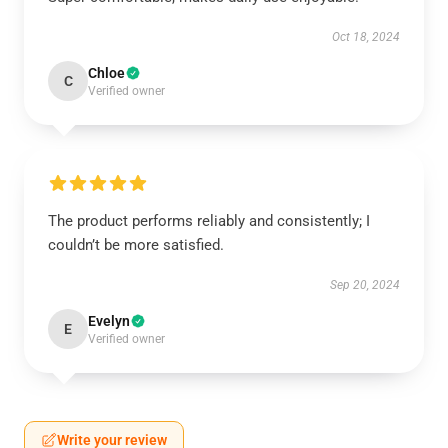
Oct 18, 2024
Chloe
C
Verified owner
The product performs reliably and consistently; I
couldn’t be more satisfied.
Sep 20, 2024
Evelyn
E
Verified owner
Write your review