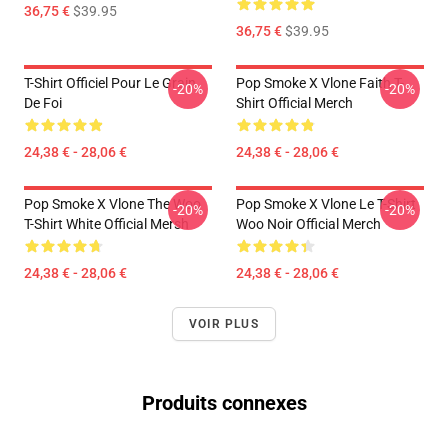
36,75 €
$39.95
36,75 €
$39.95
T-Shirt Officiel Pour Le Grain
Pop Smoke X Vlone Faith T-
-20%
-20%
De Foi
Shirt Official Merch
24,38 € - 28,06 €
24,38 € - 28,06 €
Pop Smoke X Vlone The Woo
Pop Smoke X Vlone Le T-Shirt
-20%
-20%
T-Shirt White Official Mersh
Woo Noir Official Merch
24,38 € - 28,06 €
24,38 € - 28,06 €
VOIR PLUS
Produits connexes