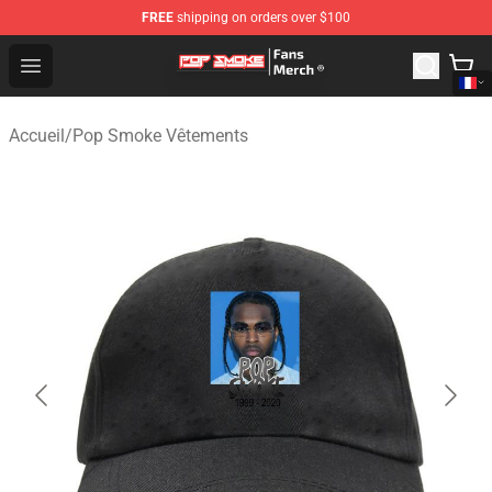
FREE
shipping on orders over $100
Pop Smoke Store - Official Pop Smoke Merchandise Sho
Open menu
Accueil
/
Pop Smoke Vêtements