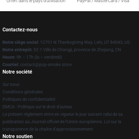
Offert dans le pays d'utilisation
PayPal / MasterCard / Visa
Contactez-nous
Notre siège social
: 12701 N Thanksgiving Way, Lehi, UT 84043, US
Notre entrepôt
: 52-1 Ville de Changji, province de Zhejiang, CN
Heure
: 9h – 17h (lu – vendredi)
Courriel
: contact@pop-smoke.store
Notre société
Sur nous
Conditions générales
Politiques de confidentialité
DMCA - Politique sur le droit d'auteur
Le présent règlement entre en vigueur le jour suivant celui de sa
publication au Journal officiel de l'Union européenne. Loi sur la
transparence de la chaîne d'approvisionnement
Notre soutien