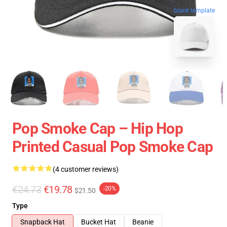
blank template
Pop Smoke Cap – Hip Hop
Printed Casual Pop Smoke Cap
(4 customer reviews)
€24.73
€19.78
-20%
$21.50
Type
Snapback Hat
Bucket Hat
Beanie