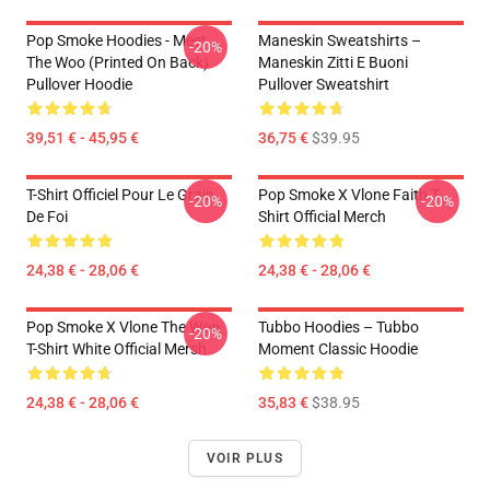
Pop Smoke Hoodies - Meet
Maneskin Sweatshirts –
-20%
The Woo (printed On Back)
Maneskin Zitti E Buoni
Pullover Hoodie
Pullover Sweatshirt
39,51 € - 45,95 €
36,75 €
$39.95
T-Shirt Officiel Pour Le Grain
Pop Smoke X Vlone Faith T-
-20%
-20%
De Foi
Shirt Official Merch
24,38 € - 28,06 €
24,38 € - 28,06 €
Pop Smoke X Vlone The Woo
Tubbo Hoodies – Tubbo
-20%
T-Shirt White Official Mersh
Moment Classic Hoodie
24,38 € - 28,06 €
35,83 €
$38.95
VOIR PLUS