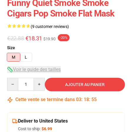
Funny Quiet Smoke Smoke
Cigars Pop Smoke Flat Mask
(9 customer reviews)
€22.88
€18.31
-20%
$19.90
Size
M
L
Voir le guide des tailles
Quantity
AJOUTER AU PANIER
Cette vente se termine dans
03
:
18
:
54
Deliver to United States
Cost to ship:
$6.99