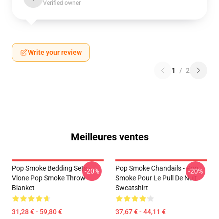
Verified owner
Write your review
1
/
2
Meilleures ventes
Pop Smoke Bedding Sets -
Pop Smoke Chandails - Pop
-20%
-20%
Vlone Pop Smoke Throw
Smoke Pour Le Pull De Nuit
Blanket
Sweatshirt
31,28 € - 59,80 €
37,67 € - 44,11 €