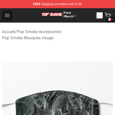
FREE
shipping on orders over $100
Pop Smoke Store - Official Pop Smoke Merchandise Sho
Open menu
Accueil
/
Pop Smoke Accessoires
/
Pop Smoke Masques visage