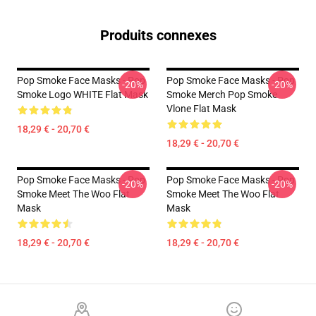
Produits connexes
Pop Smoke Face Masks - Pop
Pop Smoke Face Masks - Pop
-20%
-20%
Smoke Logo WHITE Flat Mask
Smoke Merch Pop Smoke
Vlone Flat Mask
18,29 € - 20,70 €
18,29 € - 20,70 €
Pop Smoke Face Masks - Pop
Pop Smoke Face Masks - Pop
-20%
-20%
Smoke Meet The Woo Flat
Smoke Meet The Woo Flat
Mask
Mask
18,29 € - 20,70 €
18,29 € - 20,70 €
Footer