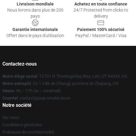
Livraison mondiale
Achetez en toute confiance
Nous livrons dans plus de 200
24/7 Protected from clicks to
pays
delivery
Garantie internationale
Paiement 100% sécurisé
Offert dans le pays d'utilisation
PayPal / MasterCard / Visa
Contactez-nous
Notre siège social
: 12701 N Thanksgiving Way, Lehi, UT 84043, US
Notre entrepôt
: 52-1 Ville de Changji, province de Zhejiang, CN
Heure
: 9h – 17h (lu – vendredi)
Courriel
: contact@pop-smoke.store
Notre société
Sur nous
Conditions générales
Politiques de confidentialité