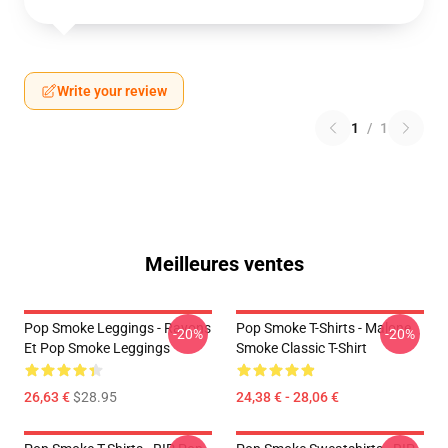
Write your review
1
/
1
Meilleures ventes
Pop Smoke Leggings - Rayons
Pop Smoke T-Shirts - Malone
-20%
-20%
Et Pop Smoke Leggings
Smoke Classic T-Shirt
26,63 €
$28.95
24,38 € - 28,06 €