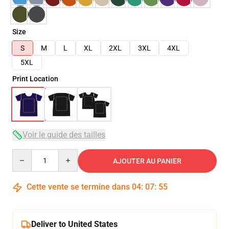
Size
S
M
L
XL
2XL
3XL
4XL
5XL
Print Location
Voir le guide des tailles
Quantity
AJOUTER AU PANIER
Cette vente se termine dans
04
:
07
:
54
Deliver to United States