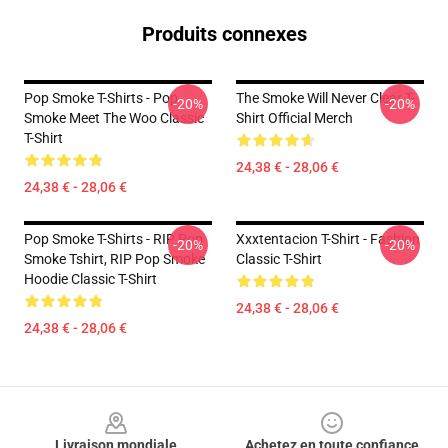
Produits connexes
Pop Smoke T-Shirts - Pop
The Smoke Will Never Clear T-
-20%
-20%
Smoke Meet The Woo Classic
Shirt Official Merch
T-Shirt
24,38 € - 28,06 €
24,38 € - 28,06 €
Pop Smoke T-Shirts - RIP Pop
Xxxtentacion T-Shirt - Fashion
-20%
-20%
Smoke Tshirt, RIP Pop Smoke
Classic T-Shirt
Hoodie Classic T-Shirt
24,38 € - 28,06 €
24,38 € - 28,06 €
Footer
Livraison mondiale
Achetez en toute confiance