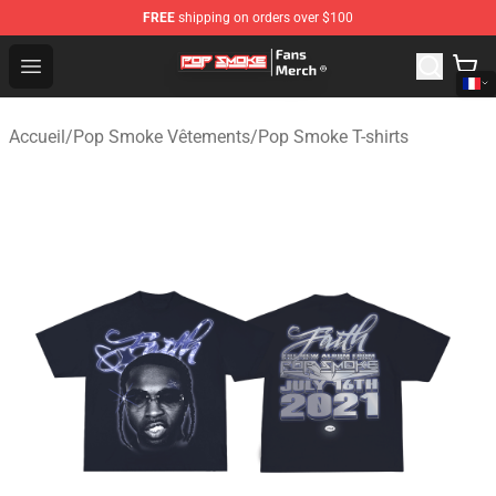
FREE
shipping on orders over $100
Pop Smoke Store - Official Pop Smoke Merchandise Sho
Open menu
Accueil
/
Pop Smoke Vêtements
/
Pop Smoke T-shirts