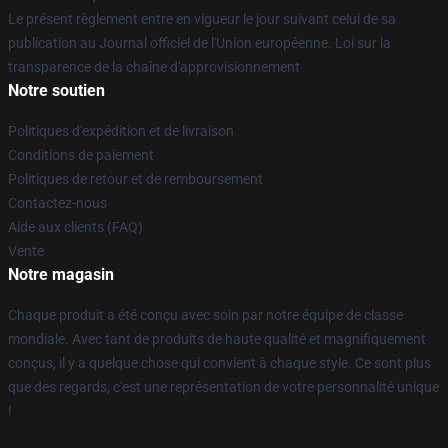
Le présent règlement entre en vigueur le jour suivant celui de sa
publication au Journal officiel de l'Union européenne. Loi sur la
transparence de la chaîne d'approvisionnement
Notre soutien
Politiques d'expédition et de livraison
Conditions de paiement
Politiques de retour et de remboursement
Contactez-nous
Aide aux clients (FAQ)
Vente
Notre magasin
Chaque produit a été conçu avec soin par notre équipe de classe
mondiale. Avec tant de produits de haute qualité et magnifiquement
conçus, il y a quelque chose qui convient à chaque style. Ce sont plus
que des regards, c'est une représentation de votre personnalité unique
!