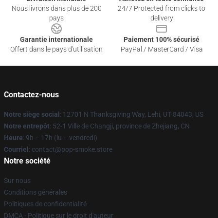
Nous livrons dans plus de 200
24/7 Protected from clicks to
pays
delivery
Garantie internationale
Paiement 100% sécurisé
Offert dans le pays d'utilisation
PayPal / MasterCard / Visa
Contactez-nous
Notre siège social
: 12701 N Thanksgiving Way, Lehi, UT 84043, US
Notre entrepôt
: 52-1 Ville de Changji, province de Zhejiang, CN
Heure
: 9h – 17h (lu – vendredi)
Courriel
: contact@pop-smoke.store
Notre société
Sur nous
Conditions générales
Politiques de confidentialité
DMCA - Politique sur le droit d'auteur