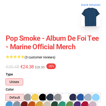
blank template
Pop Smoke - Album De Foi Tee
- Marine Official Merch
(3 customer reviews)
€30.48
€24.38
-20%
$26.50
Type
Unisex
Color
Default