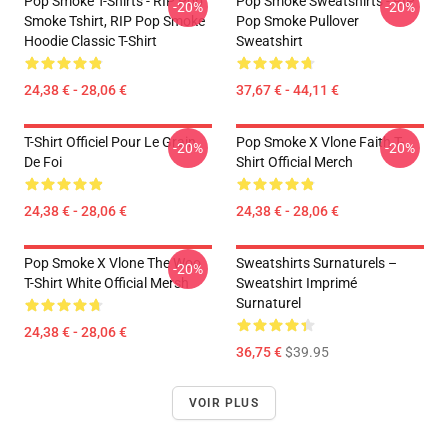
Pop Smoke T-Shirts - RIP Pop
Pop Smoke Sweatshirts - RIP
-20%
-20%
Smoke Tshirt, RIP Pop Smoke
Pop Smoke Pullover
Hoodie Classic T-Shirt
Sweatshirt
24,38 € - 28,06 €
37,67 € - 44,11 €
T-Shirt Officiel Pour Le Grain
Pop Smoke X Vlone Faith T-
-20%
-20%
De Foi
Shirt Official Merch
24,38 € - 28,06 €
24,38 € - 28,06 €
Pop Smoke X Vlone The Woo
Sweatshirts Surnaturels –
-20%
T-Shirt White Official Mersh
Sweatshirt Imprimé
Surnaturel
24,38 € - 28,06 €
36,75 €
$39.95
VOIR PLUS