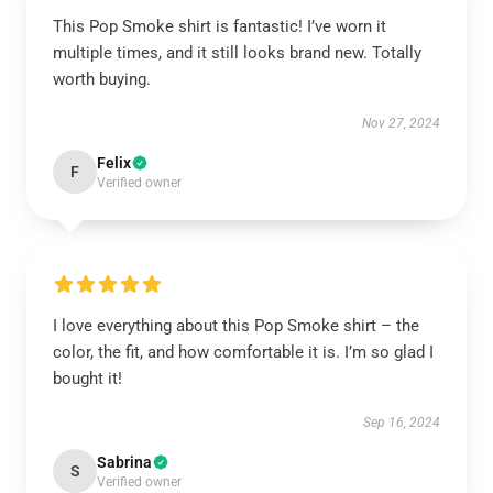
This Pop Smoke shirt is fantastic! I’ve worn it
multiple times, and it still looks brand new. Totally
worth buying.
Nov 27, 2024
Felix
F
Verified owner
I love everything about this Pop Smoke shirt – the
color, the fit, and how comfortable it is. I’m so glad I
bought it!
Sep 16, 2024
Sabrina
S
Verified owner