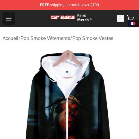
FREE
shipping on orders over $100
Pop Smoke Store - Official Pop Smoke Merchandise Sho
Open menu
Accueil
/
Pop Smoke Vêtements
/
Pop Smoke Vestes