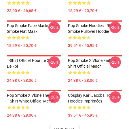
23,00 € - 26,68 €
18,29 € - 20,70 €
Pop Smoke Face Masks - Pop
Pop Smoke Hoodies - RIP Pop
-20%
-20%
Smoke Flat Mask
Smoke Pullover Hoodie
18,29 € - 20,70 €
39,51 € - 45,95 €
T-Shirt Officiel Pour Le Grain
Pop Smoke X Vlone Faith T-
-20%
-20%
De Foi
Shirt Official Merch
24,38 € - 28,06 €
24,38 € - 28,06 €
Pop Smoke X Vlone The Woo
Cosplay Karl Jacobs Hoodie -
-20%
-20%
T-Shirt White Official Mersh
Hoodies Imprimées
24,38 € - 28,06 €
39,51 € - 45,95 €