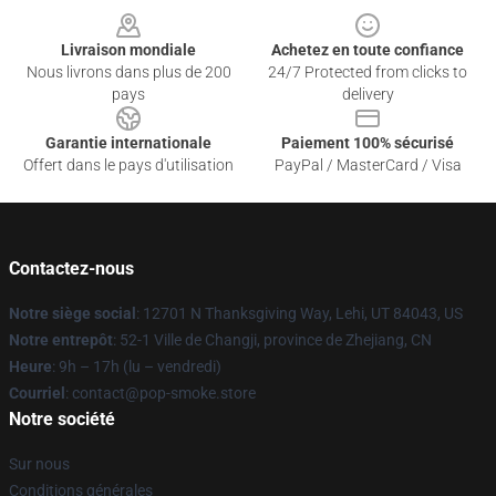
Livraison mondiale
Achetez en toute confiance
Nous livrons dans plus de 200
24/7 Protected from clicks to
pays
delivery
Garantie internationale
Paiement 100% sécurisé
Offert dans le pays d'utilisation
PayPal / MasterCard / Visa
Contactez-nous
Notre siège social
: 12701 N Thanksgiving Way, Lehi, UT 84043, US
Notre entrepôt
: 52-1 Ville de Changji, province de Zhejiang, CN
Heure
: 9h – 17h (lu – vendredi)
Courriel
: contact@pop-smoke.store
Notre société
Sur nous
Conditions générales