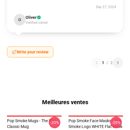
Sep 27, 2024
Oliver
O
Verified owner
Write your review
1
/
2
Meilleures ventes
Pop Smoke Mugs - The Woo
Pop Smoke Face Masks - Pop
-20%
-20%
Classic Mug
Smoke Logo WHITE Flat Mask