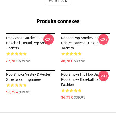
VOIR PLUS
Produits connexes
Pop Smoke Jacket - Fashion
Rapper Pop Smoke Jacket -
-20%
-20%
Baseball Casual Pop Smoke
Printed Baseball Casual
Jackets
Jackets
36,75 €
$39.95
36,75 €
$39.95
Pop Smoke Veste - D Vestes
Pop Smoke Hip Hop Jackets -
-20%
Streetwear Imprimées
Pop Smoke Baseball Jacket
Fashion
36,75 €
$39.95
36,75 €
$39.95
Footer