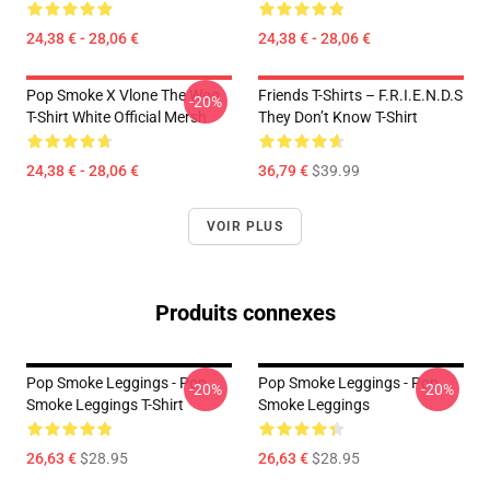
24,38 € - 28,06 €
24,38 € - 28,06 €
Pop Smoke X Vlone The Woo
Friends T-Shirts – F.R.I.E.N.D.S
-20%
T-Shirt White Official Mersh
They Don’t Know T-Shirt
24,38 € - 28,06 €
36,79 €
$39.99
VOIR PLUS
Produits connexes
Pop Smoke Leggings - Pop
Pop Smoke Leggings - Pop
-20%
-20%
Smoke Leggings T-Shirt
Smoke Leggings
26,63 €
$28.95
26,63 €
$28.95