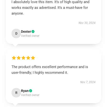
I absolutely love this item. It’s of high quality and
works exactly as advertised. It’s a must-have for
anyone.
Nov 30, 2024
Dexter
D
Verified owner
The product offers excellent performance and is
user-friendly; I highly recommend it.
Nov 7, 2024
Ryan
R
Verified owner