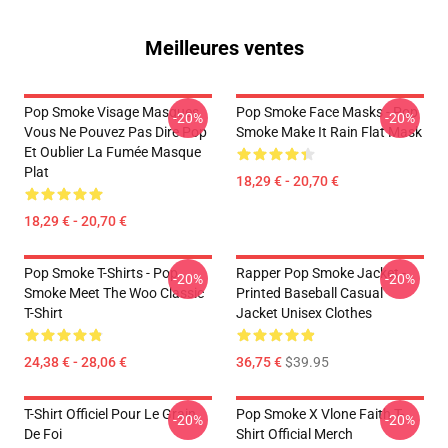
Meilleures ventes
Pop Smoke Visage Masques
Pop Smoke Face Masks - Pop
-20%
-20%
Vous Ne Pouvez Pas Dire Pop
Smoke Make It Rain Flat Mask
Et Oublier La Fumée Masque
Plat
18,29 € - 20,70 €
18,29 € - 20,70 €
Pop Smoke T-Shirts - Pop
Rapper Pop Smoke Jacket -
-20%
-20%
Smoke Meet The Woo Classic
Printed Baseball Casual
T-Shirt
Jacket Unisex Clothes
24,38 € - 28,06 €
36,75 €
$39.95
T-Shirt Officiel Pour Le Grain
Pop Smoke X Vlone Faith T-
-20%
-20%
De Foi
Shirt Official Merch