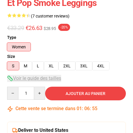
Et Pop Smoke Leggings
(7 customer reviews)
€33.29
€26.63
-20%
$28.95
Type
Women
Size
S
M
L
XL
2XL
3XL
4XL
Voir le guide des tailles
Quantity
AJOUTER AU PANIER
Cette vente se termine dans
01
:
06
:
54
Deliver to United States