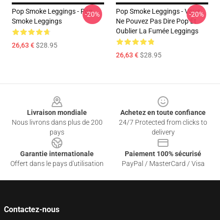
Pop Smoke Leggings - Pop
Pop Smoke Leggings - Vous
-20%
-20%
Smoke Leggings
Ne Pouvez Pas Dire Pop Et
Oublier La Fumée Leggings
26,63 €
$28.95
26,63 €
$28.95
Footer
Livraison mondiale
Achetez en toute confiance
Nous livrons dans plus de 200
24/7 Protected from clicks to
pays
delivery
Garantie internationale
Paiement 100% sécurisé
Offert dans le pays d'utilisation
PayPal / MasterCard / Visa
Contactez-nous